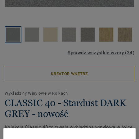
Sprawdź wszystkie wzory (24)
KREATOR WNĘTRZ
Wykładziny Winylowe w Rolkach
CLASSIC 40 - Stardust DARK
GREY - nowość
Kolekcja Classic 40 to trwała wykładzina winylowa w rolce
z piankowym podkładem, idealna do użytku domowego.