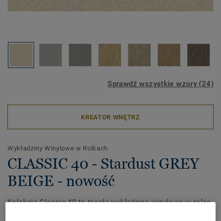
Sprawdź wszystkie wzory (24)
KREATOR WNĘTRZ
Wykładziny Winylowe w Rolkach
CLASSIC 40 - Stardust GREY
BEIGE - nowość
Kolekcja Classic 40 to trwała wykładzina winylowa w rolce
z piankowym podkładem, idealna do użytku domowego.