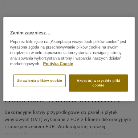
Zanim zaczniesz…
Poprzez kliknięcie na „Akceptacja wszystkich plików cookie” jest
wyrażona zgoda na przechowywanie plików cookie na swoim
Sprawdź wszystkie wzory (372)
urządzeniu w celu usprawnienia korzystania z nawigacji strony,
analizowania wykorzystania strony i wsparcia naszych działań
marketingowych.
Polityka Cookie
Akcesoria
Dekoracyjne listwy
Ustawienia plików cookie
Akceptuj wszystkie pliki
przypodłogowe z PCV do LVT -
cookie
American Walnut MARRON
Dekoracyjne listwy przypodłogowe do paneli i płytek
winylowych (LVT) wykonane z PCV z filmem dekoracyjnym
i zabezpieczeniem PUR. Wodoodporne, o dużej
wytrzymałości na ścieranie. Dostępne są listwy o