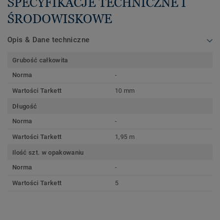
SPECYFIKACJE TECHNICZNE I
ŚRODOWISKOWE
Opis & Dane techniczne
Grubość całkowita
Norma
-
Wartości Tarkett
10 mm
Długość
Norma
-
Wartości Tarkett
1,95 m
Ilość szt. w opakowaniu
Norma
-
Wartości Tarkett
5