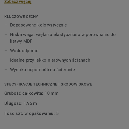
Zobacz więcej
wysokości 60 mm i długości 2,02 m, w kolorach
pasujących do kolekcji paneli i płytek
winylowych. Dekoracyjne listwy przypodłogowe są
KLUCZOWE CECHY
kompatybilne ze wszystkimi podłogami LVT Tarkett (Glue-
Dopasowane kolorystycznie
Down, Click i Loose-Lay).
Niska waga, większa elastyczność w porównaniu do
listwy MDF
Wodoodporne
Idealne przy lekko nierównych ścianach
Wysoka odporność na ścieranie
SPECYFIKACJE TECHNICZNE I ŚRODOWISKOWE
Grubość całkowita:
10 mm
Długość:
1,95 m
Ilość szt. w opakowaniu:
5