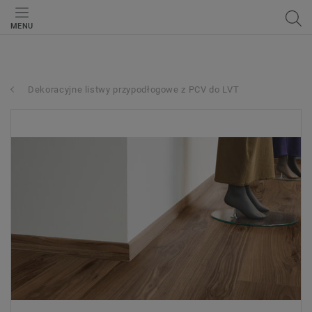
MENU
Dekoracyjne listwy przypodłogowe z PCV do LVT