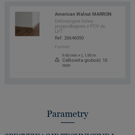
American Walnut MARRON
Dekoracyjne listwy
przypodłogowe z PCV do
LVT
Ref. 26646050
Format
h 60 mm × L 1,95 m
Całkowita grubość 10
mm
Parametry