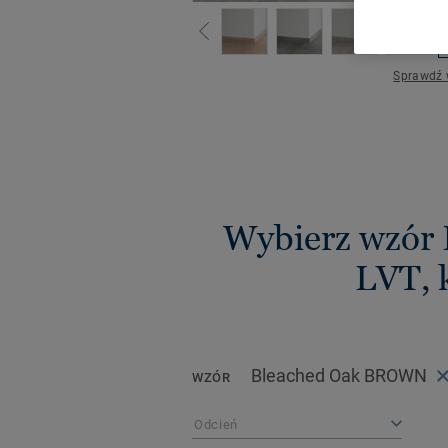
Sprawdź 
Wybierz wzór 
LVT, 
Bleached Oak BROWN
WZÓR
Odcień