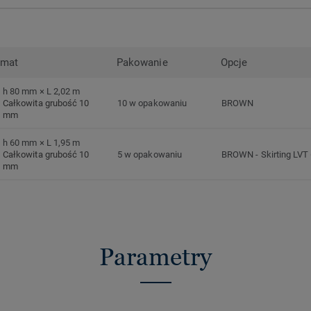
rmat
Pakowanie
Opcje
h 80 mm × L 2,02 m
Całkowita grubość 10
10 w opakowaniu
BROWN
mm
h 60 mm × L 1,95 m
Całkowita grubość 10
5 w opakowaniu
BROWN
-
Skirting LVT
mm
Parametry