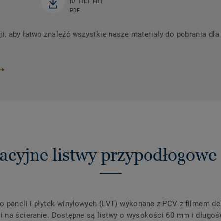
iD TILT HIT
PDF
 aby łatwo znaleźć wszystkie nasze materiały do ​​pobrania dl
acyjne listwy przypodłogowe
o paneli i płytek winylowych (LVT) wykonane z PCV z filmem d
 na ścieranie. Dostępne są listwy o wysokości 60 mm i długośc