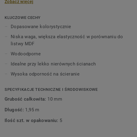
Zobacz więcej
wysokości 60 mm i długości 2,02 m, w kolorach
pasujących do kolekcji paneli i płytek
winylowych. Dekoracyjne listwy przypodłogowe są
KLUCZOWE CECHY
kompatybilne ze wszystkimi podłogami LVT Tarkett (Glue-
Dopasowane kolorystycznie
Down, Click i Loose-Lay).
Niska waga, większa elastyczność w porównaniu do
listwy MDF
Wodoodporne
Idealne przy lekko nierównych ścianach
Wysoka odporność na ścieranie
SPECYFIKACJE TECHNICZNE I ŚRODOWISKOWE
Grubość całkowita:
10 mm
Długość:
1,95 m
Ilość szt. w opakowaniu:
5