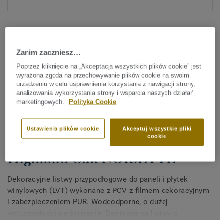
Zanim zaczniesz…
Poprzez kliknięcie na „Akceptacja wszystkich plików cookie” jest
wyrażona zgoda na przechowywanie plików cookie na swoim
Sprawdź wszystkie wzory (372)
urządzeniu w celu usprawnienia korzystania z nawigacji strony,
analizowania wykorzystania strony i wsparcia naszych działań
marketingowych.
Polityka Cookie
Akcesoria
Dekoracyjne listwy
Ustawienia plików cookie
Akceptuj wszystkie pliki
przypodłogowe z PCV do LVT -
cookie
Highland Oak NOISETTE
Dekoracyjne listwy przypodłogowe do paneli i płytek
winylowych (LVT) wykonane z PCV z filmem dekoracyjnym
i zabezpieczeniem PUR. Wodoodporne, o dużej
wytrzymałości na ścieranie. Dostępne są listwy o