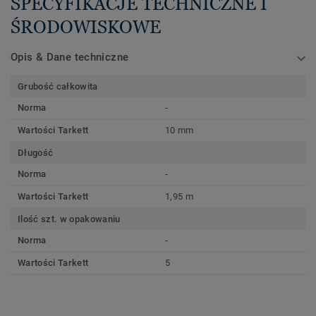
SPECYFIKACJE TECHNICZNE I
ŚRODOWISKOWE
Opis & Dane techniczne
Grubość całkowita
Norma
-
Wartości Tarkett
10 mm
Długość
Norma
-
Wartości Tarkett
1,95 m
Ilość szt. w opakowaniu
Norma
-
Wartości Tarkett
5