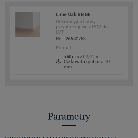
Lime Oak BEIGE
Dekoracyjne listwy
przypodłogowe z PCV do
LVT
Ref. 26640763
Format
h 60 mm × L 2,02 m
Całkowita grubość 10
mm
Parametry