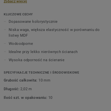
Zobacz więcej
wysokości 60 mm i długości 2,02 m, w kolorach
pasujących do kolekcji paneli i płytek
winylowych. Dekoracyjne listwy przypodłogowe są
KLUCZOWE CECHY
kompatybilne ze wszystkimi podłogami LVT Tarkett (Glue-
Dopasowane kolorystycznie
Down, Click i Loose-Lay).
Niska waga, większa elastyczność w porównaniu do
listwy MDF
Wodoodporne
Idealne przy lekko nierównych ścianach
Wysoka odporność na ścieranie
SPECYFIKACJE TECHNICZNE I ŚRODOWISKOWE
Grubość całkowita:
10 mm
Długość:
2,02 m
Ilość szt. w opakowaniu:
10