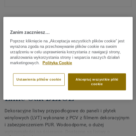
Zanim zaczniesz…
Poprzez kliknięcie na „Akceptacja wszystkich plików cookie” jest
wyrażona zgoda na przechowywanie plików cookie na swoim
Sprawdź wszystkie wzory (372)
urządzeniu w celu usprawnienia korzystania z nawigacji strony,
analizowania wykorzystania strony i wsparcia naszych działań
marketingowych.
Polityka Cookie
Akcesoria
Dekoracyjne listwy
Ustawienia plików cookie
Akceptuj wszystkie pliki
przypodłogowe z PCV do LVT -
cookie
Lime Oak BEIGE
Dekoracyjne listwy przypodłogowe do paneli i płytek
winylowych (LVT) wykonane z PCV z filmem dekoracyjnym
i zabezpieczeniem PUR. Wodoodporne, o dużej
wytrzymałości na ścieranie. Dostępne są listwy o