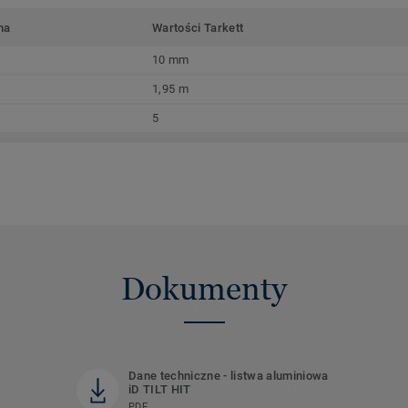
ma
Wartości Tarkett
10 mm
1,95 m
5
Dokumenty
Dane techniczne - listwa aluminiowa
iD TILT HIT
PDF