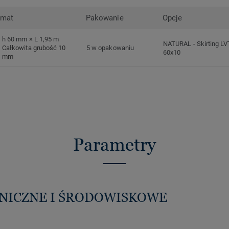
rmat
Pakowanie
Opcje
h 60 mm × L 1,95 m
NATURAL
-
Skirting LV
Całkowita grubość 10
5 w opakowaniu
60x10
mm
Parametry
HNICZNE I ŚRODOWISKOWE