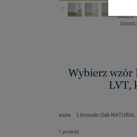
Sprawdź 
Wybierz wzór 
LVT, 
Limousin Oak NATURAL
WZÓR
1 produkt