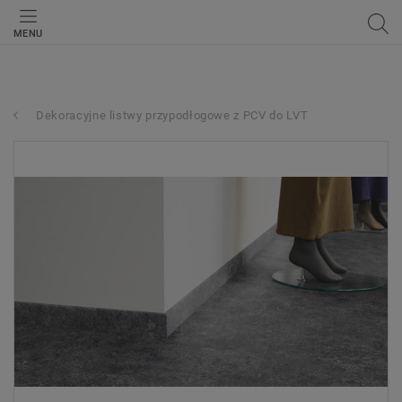
MENU
Dekoracyjne listwy przypodłogowe z PCV do LVT