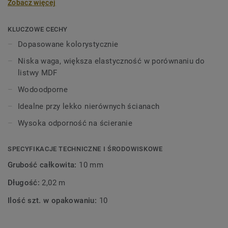
Zobacz więcej
wysokości 60 mm i długości 2,02 m, w kolorach
pasujących do kolekcji paneli i płytek
winylowych. Dekoracyjne listwy przypodłogowe są
KLUCZOWE CECHY
kompatybilne ze wszystkimi podłogami LVT Tarkett (Glue-
Dopasowane kolorystycznie
Down, Click i Loose-Lay).
Niska waga, większa elastyczność w porównaniu do
listwy MDF
Wodoodporne
Idealne przy lekko nierównych ścianach
Wysoka odporność na ścieranie
SPECYFIKACJE TECHNICZNE I ŚRODOWISKOWE
Grubość całkowita:
10 mm
Długość:
2,02 m
Ilość szt. w opakowaniu:
10