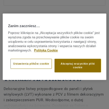
Zanim zaczniesz…
Poprzez kliknięcie na „Akceptacja wszystkich plików cookie” jest
wyrażona zgoda na przechowywanie plików cookie na swoim
Sprawdź wszystkie wzory (372)
urządzeniu w celu usprawnienia korzystania z nawigacji strony,
analizowania wykorzystania strony i wsparcia naszych działań
marketingowych.
Polityka Cookie
Akcesoria
Dekoracyjne listwy
Ustawienia plików cookie
Akceptuj wszystkie pliki
przypodłogowe z PCV do LVT -
cookie
Terrazzo ANTHRACITE
Dekoracyjne listwy przypodłogowe do paneli i płytek
winylowych (LVT) wykonane z PCV z filmem dekoracyjnym
i zabezpieczeniem PUR. Wodoodporne, o dużej
wytrzymałości na ścieranie. Dostępne są listwy o