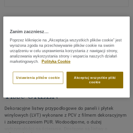
Zanim zaczniesz…
Poprzez kliknięcie na „Akceptacja wszystkich plików cookie” jest
wyrażona zgoda na przechowywanie plików cookie na swoim
Sprawdź wszystkie wzory (372)
urządzeniu w celu usprawnienia korzystania z nawigacji strony,
analizowania wykorzystania strony i wsparcia naszych działań
marketingowych.
Polityka Cookie
Akcesoria
Dekoracyjne listwy
Ustawienia plików cookie
Akceptuj wszystkie pliki
przypodłogowe z PCV do LVT -
cookie
Tisse GREEN
Dekoracyjne listwy przypodłogowe do paneli i płytek
winylowych (LVT) wykonane z PCV z filmem dekoracyjnym
i zabezpieczeniem PUR. Wodoodporne, o dużej
wytrzymałości na ścieranie. Dostępne są listwy o