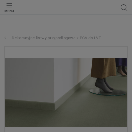
MENU
Dekoracyjne listwy przypodłogowe z PCV do LVT