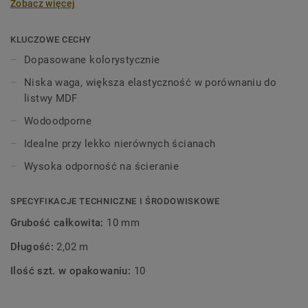
Zobacz więcej
wysokości 60 mm i długości 2,02 m, w kolorach
pasujących do kolekcji paneli i płytek
winylowych. Dekoracyjne listwy przypodłogowe są
KLUCZOWE CECHY
kompatybilne ze wszystkimi podłogami LVT Tarkett (Glue-
Dopasowane kolorystycznie
Down, Click i Loose-Lay).
Niska waga, większa elastyczność w porównaniu do
listwy MDF
Wodoodporne
Idealne przy lekko nierównych ścianach
Wysoka odporność na ścieranie
SPECYFIKACJE TECHNICZNE I ŚRODOWISKOWE
Grubość całkowita:
10 mm
Długość:
2,02 m
Ilość szt. w opakowaniu:
10