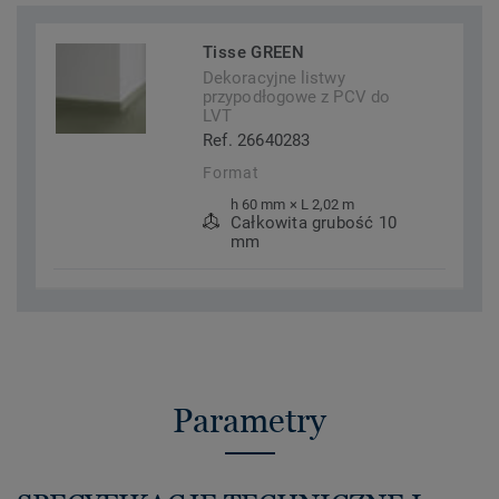
Tisse GREEN
Dekoracyjne listwy
przypodłogowe z PCV do
LVT
Ref. 26640283
Format
h 60 mm × L 2,02 m
Całkowita grubość 10
mm
Parametry