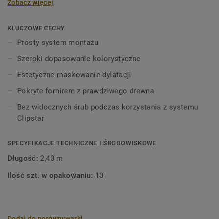
Zobacz więcej
bezproblemowy montaż. Listwy można instalować za
pomocą gwoździ, śrub, kleju ale są one również
dostosowane do systemu Clipstar. Ponieważ drewno jest
KLUCZOWE CECHY
materiałem żywym, zawsze należy pozostawić przestrzeń -
Prosty system montażu
szczelinę dylatacyjną - 1,5 mm na metr podłogi lub co
Szeroki dopasowanie kolorystyczne
najmniej 8-10 mm między podłogą a ścianami lub innymi
elementami konstrukcyjnymi.
Estetyczne maskowanie dylatacji
Pokryte fornirem z prawdziwego drewna
Drewno jest produktem naturalnym. Mogą występować
różnice w kolorze i strukturze.
Bez widocznych śrub podczas korzystania z systemu
Clipstar
SPECYFIKACJE TECHNICZNE I ŚRODOWISKOWE
Długość:
2,40 m
Ilość szt. w opakowaniu:
10
Dodaj do porównywarki