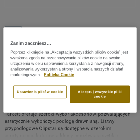
Zanim zaczniesz…
Poprzez kliknięcie na „Akceptacja wszystkich plików cookie” jest
Sprawdź wszystkie wzory (33)
wyrażona zgoda na przechowywanie plików cookie na swoim
urządzeniu w celu usprawnienia korzystania z nawigacji strony,
Akcesoria
analizowania wykorzystania strony i wsparcia naszych działań
marketingowych.
Polityka Cookie
Listwy przypodłogowe
fornirowe 60x16 - Clipstar -
Ustawienia plików cookie
Akceptuj wszystkie pliki
cookie
OAK STONE GREY
Tarkett oferuje szeroki wybór akcesoriów, pozwalających
estetycznie wykończyć podłogę drewnianą. Listwy
przypodłogowe Clipstar są dostępne w szerokim
asortymencie kolorów, a klipsy umożliwiają szybki i