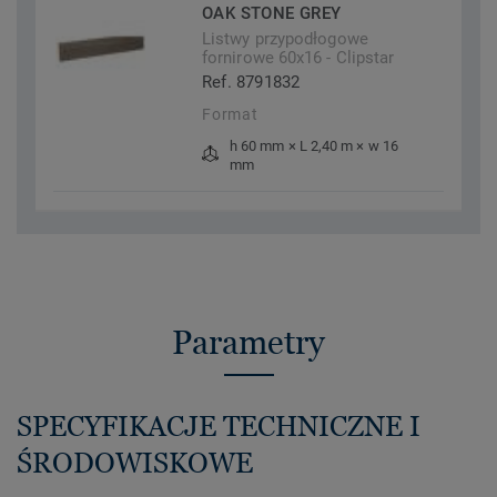
OAK STONE GREY
Listwy przypodłogowe
fornirowe 60x16 - Clipstar
Ref. 8791832
Format
h 60 mm × L 2,40 m × w 16
mm
Parametry
SPECYFIKACJE TECHNICZNE I
ŚRODOWISKOWE