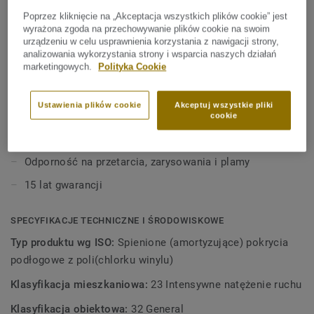
Zapewnia poczucie stabilności, jednocześnie pozostając
Poprzez kliknięcie na „Akceptacja wszystkich plików cookie” jest
ciepła i przyjemna pod stopami. Jeśli szukasz podłogi
wyrażona zgoda na przechowywanie plików cookie na swoim
Zobacz więcej
odpornej na intensywne użytkowanie, ta kolekcja została
urządzeniu w celu usprawnienia korzystania z nawigacji strony,
stworzona właśnie dla Ciebie. To idealne rozwiązanie do
analizowania wykorzystania strony i wsparcia naszych działań
marketingowych.
Polityka Cookie
wszystkich pomieszczeń w domu — od sypialni i salonów
KLUCZOWE CECHY
po kuchnie, garderoby typu walk‑in, a nawet łazienki. Winyl
Wyprodukowano w Niemczech
na kompaktowej piance ze specjalnie tłoczonym spodem
Ustawienia plików cookie
Akceptuj wszystkie pliki
Grubość 2,4 mm, warstwa użytkowa 0,35 mm
cookie
zapewnia lepszą przyczepność do podłoża. Dzięki powłoce
Extreme Protection podłoga jest odporna, łatwa do
Redukcja hałasu: 16 dB
utrzymania w czystości i piękna na długo.
Odporność na przetarcia, zarysowania i plamy
15 lat gwarancji
SPECYFIKACJE TECHNICZNE I ŚRODOWISKOWE
Typ produktu wg ISO:
Spienione (amortyzujące) pokrycia
podłogowe z poli(chlorku winylu)
Klasyfikacja mieszkaniowa:
23 Intensywne natężenie ruchu
Klasyfikacja obiektowa:
32 General