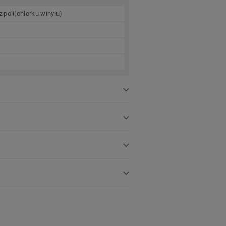
 poli(chlorku winylu)