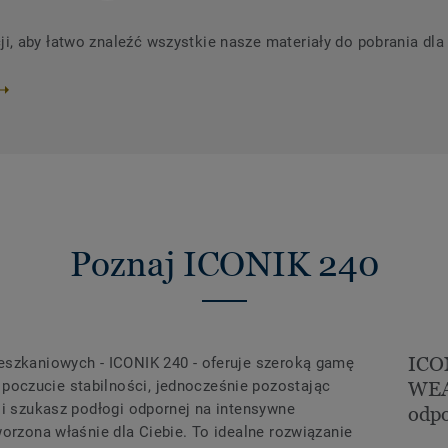
 aby łatwo znaleźć wszystkie nasze materiały do ​​pobrania dl
Poznaj ICONIK 240
ICO
eszkaniowych - ICONIK 240 - oferuje szeroką gamę
oczucie stabilności, jednocześnie pozostając
WEA
li szukasz podłogi odpornej na intensywne
odpo
worzona właśnie dla Ciebie. To idealne rozwiązanie