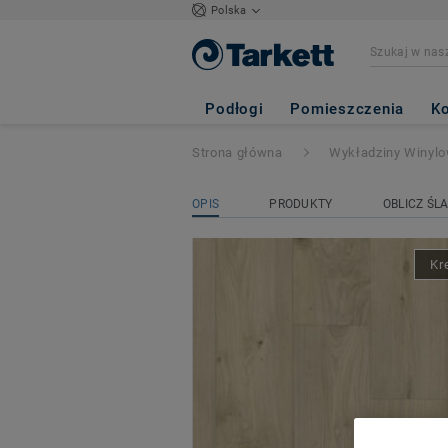
Polska
ICONIK 240
- No
Podłogi
Pomieszczenia
Ko
Strona główna
Wykładziny Winyl
OPIS
PRODUKTY
OBLICZ ŚL
Kr