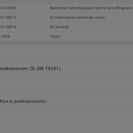
SO 26986
Spienione (amortyzujące) pokrycia podłogowe z
SO 10874
23 Intensywne natężenie ruchu
SO 10874
32 General
11638
Type I
oznakowaniem CE (EN 14041)
trza w pomieszczeniu