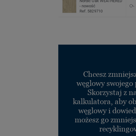
Nordic Oak WEATHERED
- nowość
Ref. 5829710
Chcesz zmniejsz
węglowy swojego 
Skorzystaj z n
kalkulatora, aby ob
węglowy i dowiedz
możesz go zmniejs
recyklingo