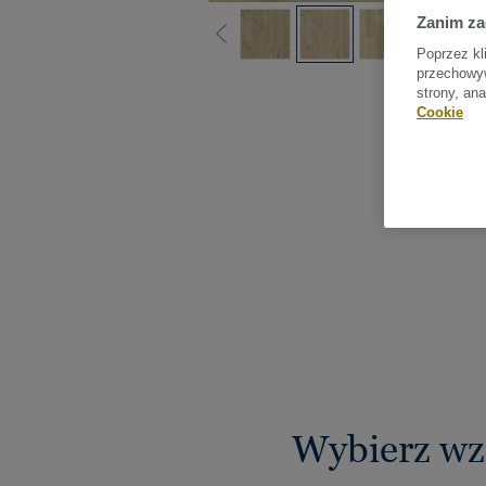
Zanim z
Poprzez kl
przechowyw
Sprawdź
strony, an
Cookie
Wybierz wz