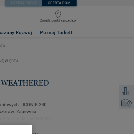
OFERTA PROFI
OFERTA DOM
Znajdź punkt sprzedaży
ć
ażony Rozwój
Poznaj Tarkett
ość
IĘ WIĘCEJ
ak WEATHERED
Dodaj d
Znajdź 
aniowych - ICONIK 240 -
wzorów. Zapewnia
tając ciepła i przyjemna
rnej na intensywne
na właśnie dla Ciebie.