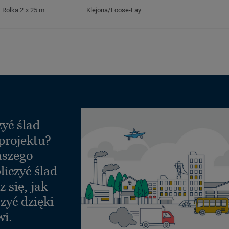
Rolka 2 x 25 m
Klejona/Loose-Lay
yć ślad
projektu?
aszego
liczyć ślad
 się, jak
zyć dzięki
wi.