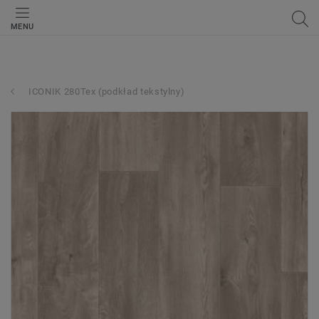
MENU
ICONIK 280Tex (podkład tekstylny)