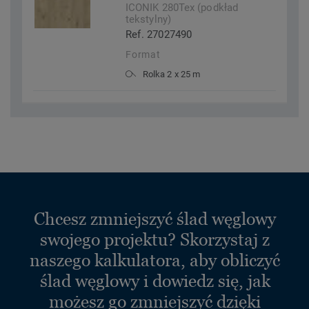
ICONIK 280Tex (podkład
tekstylny)
Ref. 27027490
Format
Rolka 2 x 25 m
Chcesz zmniejszyć ślad węglowy
swojego projektu? Skorzystaj z
naszego kalkulatora, aby obliczyć
ślad węglowy i dowiedz się, jak
możesz go zmniejszyć dzięki