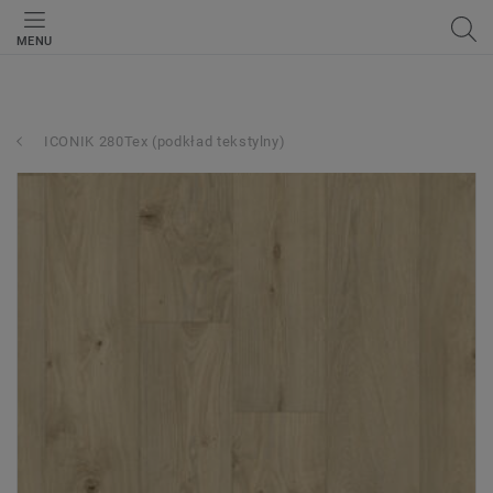
MENU
ICONIK 280Tex (podkład tekstylny)