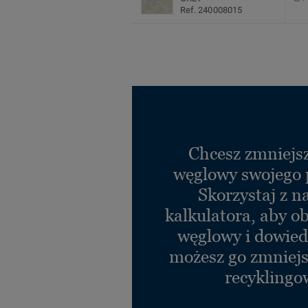
Ref. 240008015
Chcesz zmniejsz
węglowy swojego 
Skorzystaj z n
kalkulatora, aby ob
węglowy i dowiedz
możesz go zmniejs
recyklingo