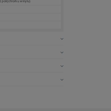
 poli(chlorku winylu)