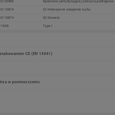
SO 26986
Spienione (amortyzujące) pokrycia podłogowe z
SO 10874
23 Intensywne natężenie ruchu
SO 10874
32 General
11638
Type I
oznakowaniem CE (EN 14041)
trza w pomieszczeniu