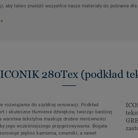
 aby łatwo znaleźć wszystkie nasze materiały do ​​pobrania dla
 ICONIK 280Tex (podkład tek
ICO
e rozwiązanie do szybkiej renowacji. Podkład
t i skuteczne tłumienie dźwięków, tworząc bardziej
teks
wa warstwa tekstylna maskuje drobne nierówności
GREY
eby jego wcześniejszego przygotowywania. Bogata
zas
zorowuje piękno kamienia, ceramiki, a nawet