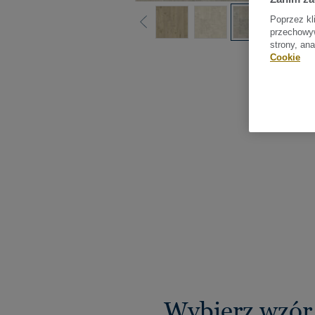
Poprzez kl
przechowyw
strony, an
Sprawdź
Cookie
Wybierz wzór