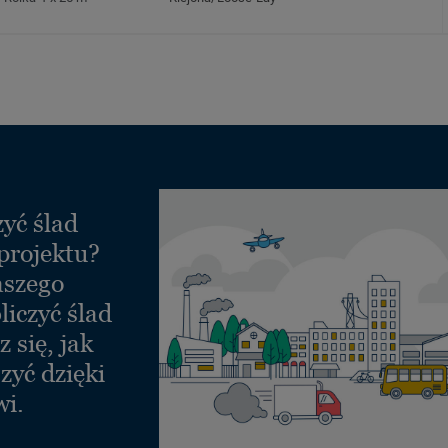
yć ślad
projektu?
aszego
liczyć ślad
 się, jak
zyć dzięki
wi.