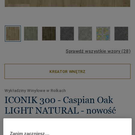
Sprawdź wszystkie wzory (28)
KREATOR WNĘTRZ
Wykładziny Winylowe w Rolkach
ICONIK 300 - Caspian Oak
LIGHT NATURAL - nowość
Dostępna w szerokiej gamie ponadczasowych kolorów i
designów kolekcja ICONIK 300 doskonale łączy cenową
Zanim zaczniesz…