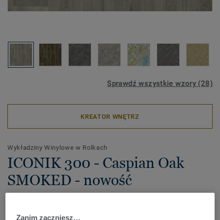
Sprawdź wszystkie wzory (28)
KREATOR WNĘTRZ
Wykładziny Winylowe w Rolkach
ICONIK 300 - Caspian Oak
SMOKED - nowość
Dostępna w szerokiej gamie ponadczasowych kolorów i
designów kolekcja ICONIK 300 doskonale łączy cenową
Zanim zaczniesz…