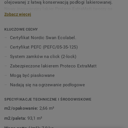
olejowanej z łatwą konserwacją podłogi lakierowanej.
Nowy innowacyjny lakier Proteco ExtraMatt tworzy na
Zobacz więcej
deskach powierzchnię, która wygląda matowo i jest gładka
jak olejowane lub surowe drewno. Panele drewniane Grace
charakteryzują się świetną odpornością na plamy, znoszą
KLUCZOWE CECHY
codzienne użytkowanie i pięknie się starzeją bez
Certyfikat Nordic Swan Ecolabel.
skomplikowanych metod czyszczenia. Kolekcja Grace
Certyfikat PEFC (PEFC/05-35-125)
posiada certyfikat Nordic Swan Ecolabel.
System zamków na click (2-lock)
Zabezpieczone lakierem Proteco ExtraMatt
Mogą być piaskowane
Nadają się na ogrzewanie podłogowe
SPECYFIKACJE TECHNICZNE I ŚRODOWISKOWE
m2/opakowanie:
2,66 m²
m2/paleta:
93,1 m²