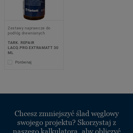
Zestawy naprawcze do
podłóg drewnianych
TARK. REPAIR
LACQ.PRO.EXTRAMATT 30
ML
Porównaj
Chcesz zmniejszyć ślad węglowy
swojego projektu? Skorzystaj z
naszego kalkulatora, aby obliczyć