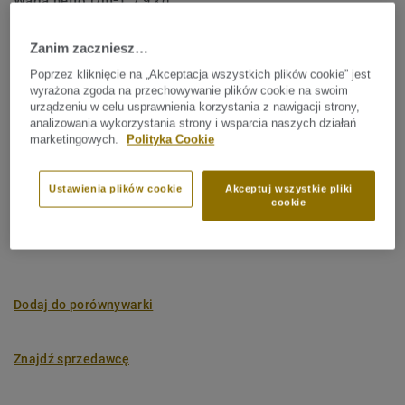
Waga netto (/m²):
7,9 kg
Charakter:
Spokojny
Zanim zaczniesz…
Nazwa łacińska:
Quercus Robur & Quercus Petraea
Poprzez kliknięcie na „Akceptacja wszystkich plików cookie” jest
wyrażona zgoda na przechowywanie plików cookie na swoim
Panel (1 nr SAP)
urządzeniu w celu usprawnienia korzystania z nawigacji strony,
analizowania wykorzystania strony i wsparcia naszych działań
marketingowych.
Polityka Cookie
Ślad węglowy (Cradle to gate)
2
-4.35 kg CO
/m
2
Ustawienia plików cookie
Akceptuj wszystkie pliki
cookie
ŚLAD WĘGLOWY MOJEGO PROJEKTU
Dodaj do porównywarki
Znajdź sprzedawcę