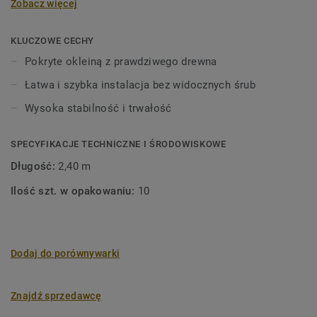
Zobacz więcej
mm.
Drewno to produkt naturalny. Mogą wystąpić różnice w
KLUCZOWE CECHY
kolorze i strukturze.
Pokryte okleiną z prawdziwego drewna
Łatwa i szybka instalacja bez widocznych śrub
Wysoka stabilność i trwałość
SPECYFIKACJE TECHNICZNE I ŚRODOWISKOWE
Długość:
2,40 m
Ilość szt. w opakowaniu:
10
Dodaj do porównywarki
Znajdź sprzedawcę