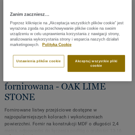
Zanim zaczniesz…
Poprzez kliknięcie na „Akceptacja wszystkich plików cookie” jest
wyrażona zgoda na przechowywanie plików cookie na swoim
urządzeniu w celu usprawnienia korzystania z nawigacji strony,
analizowania wykorzystania strony i wsparcia naszych działań
marketingowych.
Polityka Cookie
Sprawdź wszystkie wzory (14)
Ustawienia plików cookie
Akceptuj wszystkie pliki
cookie
Akcesoria
Listwa przejściowa
fornirowana - OAK LIME
STONE
Fornirowane listwy przejściowe dostępne w
najpopularniejszych kolorach i wykończeniach
powierzchni. Fornir na konstrukcji MDF o długości 2,4
metra, odpowiedni do łączenia podłóg o grubości 13-16