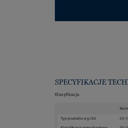
SPECYFIKACJE TEC
Klasyfikacja
Nor
Typ produktu wg ISO
EN I
Klasyfikacja mieszkaniowa
EN I