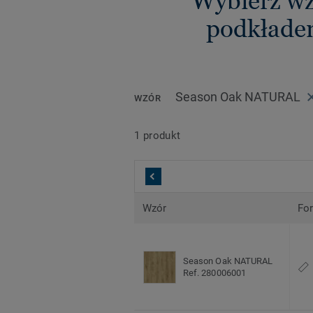
Wybierz wz
podkłade
Season Oak NATURAL
WZÓR
1 produkt
Wzór
Fo
Season Oak NATURAL
Ref. 280006001