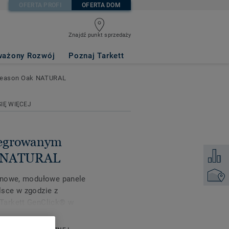
OFERTA PROFI
OFERTA DOM
)
- Season Oak
Znajdź punkt sprzedaży
ażony Rozwój
Poznaj Tarkett
eason Oak NATURAL
IĘ WIĘCEJ
ntegrowanym
Dodaj d
k NATURAL
Znajdź 
e nowe, modułowe panele
sce w zgodzie z
Tarkett GenClick® w
je szybki i łatwy
amicznych, systemach