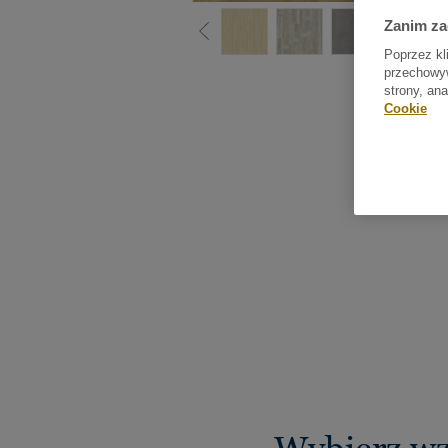
Zanim z
Poprzez kl
przechowyw
Sprawdź
strony, an
Cookie