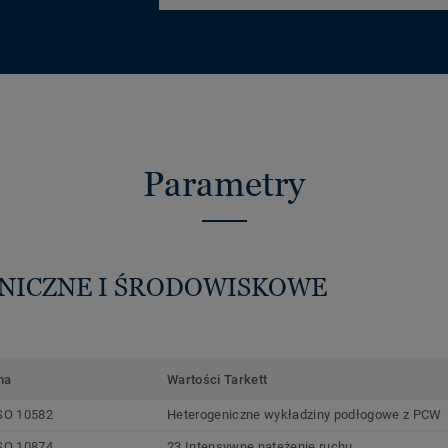
Parametry
HNICZNE I ŚRODOWISKOWE
ma
Wartości Tarkett
SO 10582
Heterogeniczne wykładziny podłogowe z PCW
SO 10874
23 Intensywne natężenie ruchu