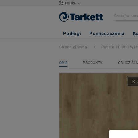
Polska
Elegance Rigid 5
NATURAL
Podłogi
Pomieszczenia
Ko
Strona główna
Panele i Płytki Wi
OPIS
PRODUKTY
OBLICZ ŚL
Kr