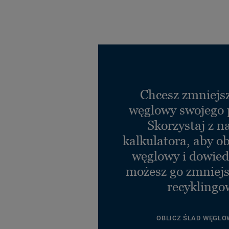
Chcesz zmniejsz
węglowy swojego 
Skorzystaj z n
kalkulatora, aby ob
węglowy i dowiedz
możesz go zmniejs
recyklingo
OBLICZ ŚLAD WĘGLO