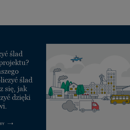
yć ślad
projektu?
aszego
liczyć ślad
 się, jak
zyć dzięki
wi.
WY