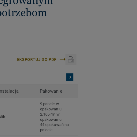
ntegrowanym
potrzebom
EKSPORTUJ DO PDF
Instalacja
Pakowanie
9 panele w
opakowaniu
2,165 m² w
Klik
opakowaniu
44 opakowań na
palecie