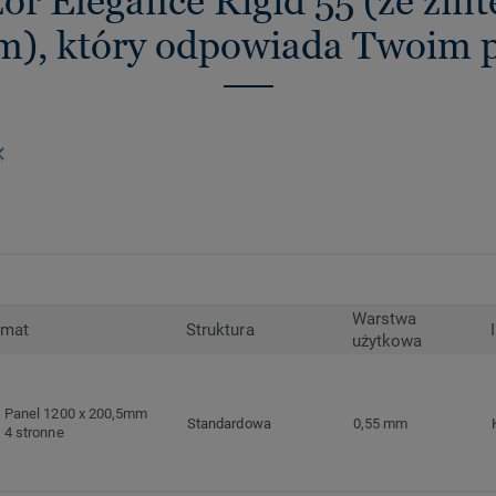
ór Elegance Rigid 55 (ze zi
m), który odpowiada Twoim 
Warstwa
rmat
Struktura
użytkowa
Panel 1200 x 200,5mm
Standardowa
0,55 mm
4 stronne