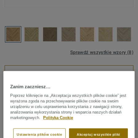
Sprawdź wszystkie wzory (8)
KREATOR WNĘTRZ
Zanim zaczniesz…
Panele i Płytki Winylowe
Poprzez kliknięcie na „Akceptacja wszystkich plików cookie” jest
Herringbone Rigid (ze
wyrażona zgoda na przechowywanie plików cookie na swoim
urządzeniu w celu usprawnienia korzystania z nawigacji strony,
zintegrowanym podkładem) -
analizowania wykorzystania strony i wsparcia naszych działań
marketingowych.
Polityka Cookie
Delicate Oak CLASSICAL
Ustawienia plików cookie
Akceptuj wszystkie pliki
Nadaj swoim wnętrzom ponadczasowy styl. Kolekcja Rigid