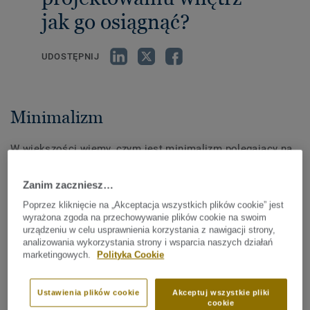
jak go osiągnąć?
UDOSTĘPNIJ
Minimalizm
W większości wiemy, czym jest minimalizm polegający na
dążeniu do maksymalnego uproszenia formy.
Zastosowanie dla niego można znaleźć wszędzie, od
Zanim zaczniesz…
sztuki, przez styl życia, po architekturę i projektowanie
Poprzez kliknięcie na „Akceptacja wszystkich plików cookie” jest
wnętrz.
wyrażona zgoda na przechowywanie plików cookie na swoim
urządzeniu w celu usprawnienia korzystania z nawigacji strony,
Minimalistyczna aranżacja wnętrza jest bardzo podobna do
analizowania wykorzystania strony i wsparcia naszych działań
marketingowych.
Polityka Cookie
nowoczesnych trendów z zakresu architektury wnętrz i
polega na wykorzystywaniu najbardziej podstawowych
elementów dekoracyjnych do tworzenia prostych i lekkich
Ustawienia plików cookie
Akceptuj wszystkie pliki
cookie
przestrzeni. Prostota, subtelne linie i monochromatyczna