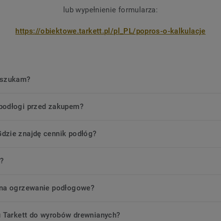
lub wype
łnienie formularza:
https://obiektowe.tarkett.pl/pl_PL/popros-o-kalkulacje
 szukam?
podłogi przed zakupem?
dzie znajdę cennik podłóg?
?
 na ogrzewanie podłogowe?
u Tarkett do wyrobów drewnianych?