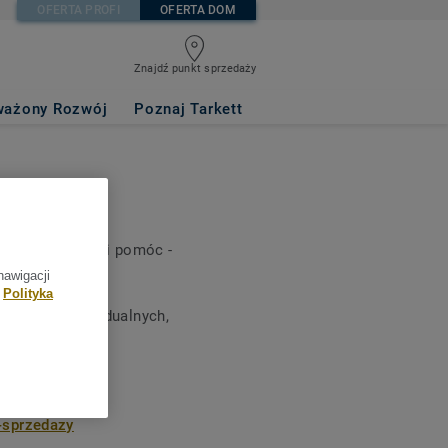
OFERTA PROFI
OFERTA DOM
Znajdź punkt sprzedaży
ażony Rozwój
Poznaj Tarkett
ytania
steśmy tu, aby Ci pomóc -
ęcej informacji.
nawigacji
Polityka
klientów indywidualnych,
ybutora
t-sprzedazy