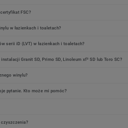
certyfikat FSC?
nylu w łazienkach i toaletach?
w serii iD (LVT) w łazienkach i toaletach?
instalacji Granit SD, Primo SD, Linoleum xf² SD lub Toro SC?
znego winylu?
oje pytanie. Kto może mi pomóc?
i czyszczenia?