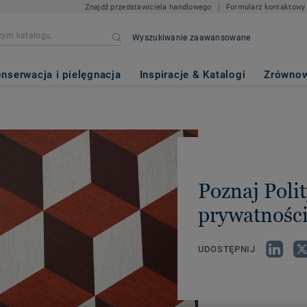
Znajdź przedstawiciela handlowego
Formularz kontaktowy
Wyszukiwanie zaawansowane
nserwacja i pielęgnacja
Inspiracje & Katalogi
Zrównow
Poznaj Poli
prywatnośc
UDOSTĘPNIJ