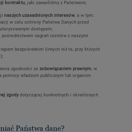
cji kontraktu
, jaki zawarliśmy z Państwem;
cji
naszych uzasadnionych interesów
, a w tym:
acji w celu ochrony Państwa Danych przed
utoryzowanym dostępem;
 pośrednictwem nagrań rozmów z naszymi
giem bezpośrednim (innych niż te, przy których
);
nienia zgodności ze
zobowiązaniem prawnym
, w
ia pomocy władzom publicznym lub organom
nej zgody
dotyczącej konkretnych i określonych
niać Państwa dane?