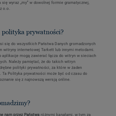
a się wyraz „my” w dowolnej formie gramatycznej,
z o.o.
a polityka prywatności?
nosi się do wszystkich Państwa Danych gromadzonych
m witryny internetowej Tarkett lub innymi metodami.
ub aplikacje mogą zawierać łącza do witryn w sieciach
ych. Należy pamiętać, że do takich witryn
rębne polityki prywatności, za które w żaden
. Ta Polityka prywatności może być od czasu do
oznanie się z najnowszą wersją online.
romadzimy?
ne nam przez Państwa
różnymi kanałami, w tym za