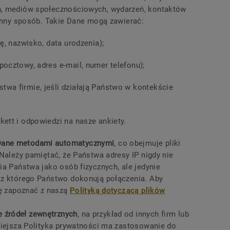
h, mediów społecznościowych, wydarzeń, kontaktów
 inny sposób. Takie Dane mogą zawierać:
ię, nazwisko, data urodzenia);
pocztowy, adres e-mail, numer telefonu);
twa firmie, jeśli działają Państwo w kontekście
kett i odpowiedzi na nasze ankiety.
Dane metodami automatycznymi
, co obejmuje pliki
 Należy pamiętać, że Państwa adresy IP nigdy nie
ia Państwa jako osób fizycznych, ale jedynie
 z którego Państwo dokonują połączenia. Aby
ię zapoznać z naszą
Polityką dotyczącą plików
 źródeł zewnętrznych
, na przykład od innych firm lub
niejsza Polityka prywatności ma zastosowanie do