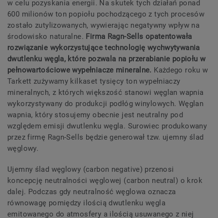
w celu pozyskania energii. Na skutek tych działań ponad
600 milionów ton popiołu pochodzącego z tych procesów
zostało zutylizowanych, wywierając negatywny wpływ na
środowisko naturalne.
Firma Ragn-Sells opatentowała
rozwiązanie wykorzystujące technologię wychwytywania
dwutlenku węgla, które pozwala na przerabianie popiołu w
pełnowartościowe wypełniacze mineralne.
Każdego roku w
Tarkett zużywamy kilkaset tysięcy ton wypełniaczy
mineralnych, z których większość stanowi węglan wapnia
wykorzystywany do produkcji podłóg winylowych. Węglan
wapnia, który stosujemy obecnie jest neutralny pod
względem emisji dwutlenku węgla. Surowiec produkowany
przez firmę Ragn-Sells będzie generował tzw. ujemny ślad
węglowy.
Ujemny ślad węglowy (carbon negative) przenosi
koncepcję neutralności węglowej (carbon neutral) o krok
dalej. Podczas gdy neutralność węglowa oznacza
równowagę pomiędzy ilością dwutlenku węgla
emitowanego do atmosfery a ilością usuwanego z niej