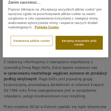
Zanim zaczniesz…
opracujemy neutralny
Poprzez kliknięcie na „Akceptacja wszystkich plików cookie” jest
wyrażona zgoda na przechowywanie plików cookie na swoim
węglowo surowiec dla
urządzeniu w celu usprawnienia korzystania z nawigacji strony,
analizowania wykorzystania strony i wsparcia naszych działań
podłóg winylowych
marketingowych.
Polityka Cookie
18 PAŹDZIERNIKA 2021
Ustawienia plików cookie
Akceptuj wszystkie pliki
UDOSTĘPNIJ
cookie
Z radością informujemy o nawiązaniu współpracy z
szwedzką firmą Ragn-Sells, która będzie wspierać nas
w opracowaniu neutralnego węglowo surowca do produkcji
podłóg winylowych
. Ragn-Sells jest prywatną grupą
korporacyjną, prowadzącą działalność w czterech krajach.
Od 1966 roku firma zaangażowana jest w zarządzanie
odpadami, usługi środowiskowe oraz recykling.
Przez ostatnie 50 lat w Estonii spalało się łupki bitumiczne