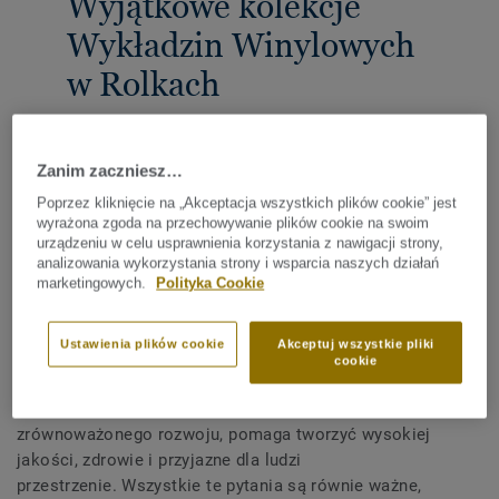
Wyjątkowe kolekcje
Wykładzin Winylowych
w Rolkach
UDOSTĘPNIJ
Zanim zaczniesz…
Poprzez kliknięcie na „Akceptacja wszystkich plików cookie” jest
wyrażona zgoda na przechowywanie plików cookie na swoim
Wybierając podłogi do nowego domu lub po
urządzeniu w celu usprawnienia korzystania z nawigacji strony,
przeprowadzonym remoncie, stajemy przed trudnymi
analizowania wykorzystania strony i wsparcia naszych działań
pytaniami. Przychodzą nam często na myśl takie kryteria,
marketingowych.
Polityka Cookie
jak ładne wzornictwo, łatwa instalacja, łatwa instalacja i
pielęgnacja oraz komfort użytkowania.
Ustawienia plików cookie
Akceptuj wszystkie pliki
cookie
Firma Tarkett dzięki nowoczesnym technologiom
produkcyjnym oraz przywiązywaniu dużej uwagi do
zrównoważonego rozwoju, pomaga tworzyć wysokiej
jakości, zdrowie i przyjazne dla ludzi
przestrzenie. Wszystkie te pytania są równie ważne,