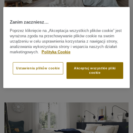
Zanim zaczniesz…
Poprzez kliknięcie na „Akceptacja wszystkich plików cookie” jest
wyrażona zgoda na przechowywanie plików cookie na swoim
• Uspokajająca paleta kolorów
urządzeniu w celu usprawnienia korzystania z nawigacji strony,
analizowania wykorzystania strony i wsparcia naszych działań
marketingowych.
Polityka Cookie
Łagodne i neutralne kolory najlepiej nadają się do
tworzenia spokojnych i relaksujących przestrzeni. Dobrze
sprawdzi się paleta kolorów składająca się z delikatnych
Ustawienia plików cookie
Akceptuj wszystkie pliki
cookie
zieleni, błękitów, szarości i bieli. Należy unikać jasnych
oraz kontrastowych kolorów.