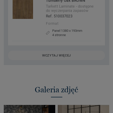
Turnberry Oak BROWN
Tarkett Laminate - dostępne
do wyczerpania zapasów
Ref. 510037023
Format
Panel 1380 x 193mm
4 stronne
WCZYTAJ WIĘCEJ
Galeria zdjęć