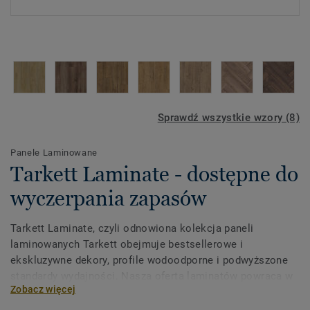
Sprawdź wszystkie wzory (8)
Panele Laminowane
Tarkett Laminate - dostępne do
wyczerpania zapasów
Tarkett Laminate, czyli odnowiona kolekcja paneli
laminowanych Tarkett obejmuje bestsellerowe i
ekskluzywne dekory, profile wodoodporne i podwyższone
standardy wydajności. Nasza oferta laminatów powraca w
Zobacz więcej
najlepszym wydaniu, płynnie łącząc elegancję, trwałość i
funkcjonalność.