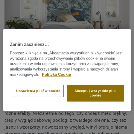
Zanim zaczniesz…
Poprzez kliknięcie na „Akceptacja wszystkich plików cookie” jest
wyrażona zgoda na przechowywanie plików cookie na swoim
urządzeniu w celu usprawnienia korzystania z nawigacji strony,
analizowania wykorzystania strony i wsparcia naszych działań
marketingowych.
Polityka Cookie
Projekty
paneli winylowych (LVT)
Tarkett koncentrują się
Ustawienia plików cookie
Akceptuj wszystkie pliki
na perfekcyjnym odwzorowaniu wyglądu i dotyku drewna,
cookie
podczas gdy nasze
rolki winylowe
oferują znacznie szerszy
zakres wzorów, kolorów i stylów, w tym projekty graficzne i
różne efekty. Niezależnie od tego, czy chcesz mieć piękny,
ciepły wygląd dębowej podłogi z twardego drewna, czy też
jasny i wzorzysty, nowoczesny wygląd, winyl oferuje niemal