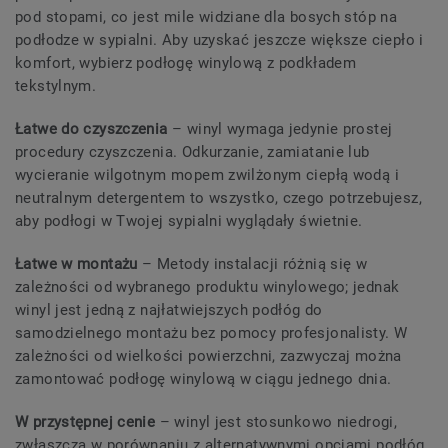
pod stopami, co jest mile widziane dla bosych stóp na
podłodze w sypialni. Aby uzyskać jeszcze większe ciepło i
komfort, wybierz podłogę winylową z podkładem
tekstylnym.
Łatwe do czyszczenia
– winyl wymaga jedynie prostej
procedury czyszczenia. Odkurzanie, zamiatanie lub
wycieranie wilgotnym mopem zwilżonym ciepłą wodą i
neutralnym detergentem to wszystko, czego potrzebujesz,
aby podłogi w Twojej sypialni wyglądały świetnie.
Łatwe w montażu
– Metody instalacji różnią się w
zależności od wybranego produktu winylowego; jednak
winyl jest jedną z najłatwiejszych podłóg do
samodzielnego montażu bez pomocy profesjonalisty. W
zależności od wielkości powierzchni, zazwyczaj można
zamontować podłogę winylową w ciągu jednego dnia.
W przystępnej cenie
– winyl jest stosunkowo niedrogi,
zwłaszcza w porównaniu z alternatywnymi opcjami podłóg