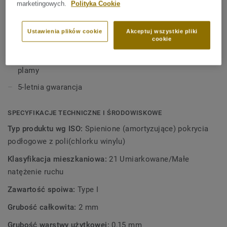
powierzchni Extreme Protection podłoga pozostanie
marketingowych.
Polityka Cookie
Wyprodukowano w Niemczech
piękna, a jej utrzymanie w czystości nie będzie kłopotliwe.
Grubość 2,0 mm; grubość warstwy użytkowej 0,15 mm
Ustawienia plików cookie
Akceptuj wszystkie pliki
cookie
Redukcja dźwięków o 17 dB
Nadzwyczajna odporność na zadrapania, zarysowania i
plamy
5-letnia gwarancja
SPECYFIKACJE TECHNICZNE I ŚRODOWISKOWE
Typ produktu wg ISO:
Spienione (amortyzujące) pokrycia
podłogowe z poli(chlorku winylu)
Klasyfikacja mieszkaniowa:
21 Umiarkowane/Małe
natężenie ruchu
Zawartość spoiwa:
Type I
Grubość całkowita:
2 mm
Grubość warstwy użytkowej:
0,15 mm