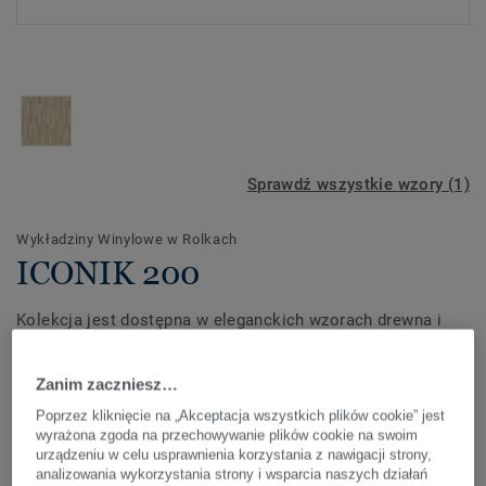
Sprawdź wszystkie wzory (1)
Wykładziny Winylowe w Rolkach
ICONIK 200
Kolekcja jest dostępna w eleganckich wzorach drewna i
kamienia.
Zanim zaczniesz…
Stanowi stylowe i przystępne cenowo rozwiązanie
podłogowe. Ekonomiczna wykładzina do sypialni, o
Zobacz więcej
Poprzez kliknięcie na „Akceptacja wszystkich plików cookie” jest
wyrażona zgoda na przechowywanie plików cookie na swoim
grubość 2 mm, redukuje hałas o 17 dB, co pozwala
urządzeniu w celu usprawnienia korzystania z nawigacji strony,
stworzyć przytulne wnętrze. Dzięki zabezpieczeniu
KLUCZOWE CECHY
analizowania wykorzystania strony i wsparcia naszych działań