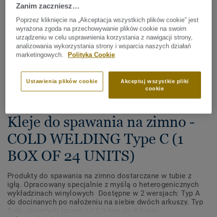
Zanim zaczniesz…
Poprzez kliknięcie na „Akceptacja wszystkich plików cookie” jest
wyrażona zgoda na przechowywanie plików cookie na swoim
urządzeniu w celu usprawnienia korzystania z nawigacji strony,
analizowania wykorzystania strony i wsparcia naszych działań
marketingowych.
Polityka Cookie
Sprawdź wszystkie wzory (3)
Ustawienia plików cookie
Akceptuj wszystkie pliki
cookie
Akcesoria
Kleje do spawania na zimno -
COLD WELDING Type C (1
BOX OF 24 UNITS)
Produkty do spawania na zimno dostarczane w tubie z
igłą. Opracowany specjalnie z myślą o heterogenicznych
wykładzinach winylowych Dostępne w 2 wersjach: Typ A
do docinanych po nałożeniu na siebie dwóch arkuszy. Typ
C do otwartych łączeń od 0,3 mm do 4,0 mm.