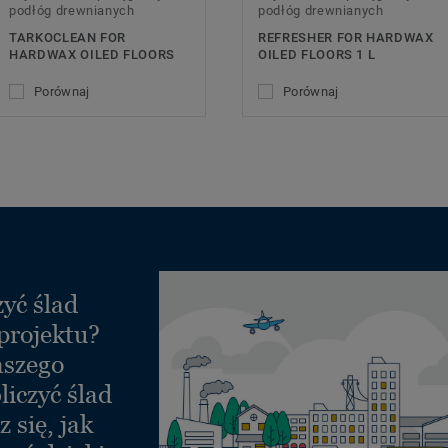
podłóg drewnianych
podłóg drewnianych
TARKOCLEAN FOR
REFRESHER FOR HARDWAX
HARDWAX OILED FLOORS
OILED FLOORS 1 L
Porównaj
Porównaj
yć ślad
projektu?
aszego
liczyć ślad
 się, jak