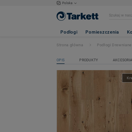
Polska
HERITAGE
- Dąb 
Podłogi
Pomieszczenia
Ko
Strona główna
Podłogi Drewniane
OPIS
PRODUKTY
AKCESORI
Kr