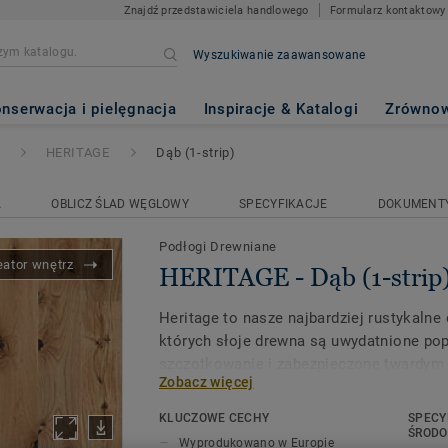
Znajdź przedstawiciela handlowego
Formularz kontaktowy
Wyszukiwanie zaawansowane
(1-strip)
nserwacja i pielęgnacja
Inspiracje & Katalogi
Zrównow
HERITAGE
Dąb (1-strip)
A
OBLICZ ŚLAD WĘGLOWY
SPECYFIKACJE
DOKUMENT
Podłogi Drewniane
eator wnętrz
HERITAGE - Dąb (1-strip
Heritage to nasze najbardziej rustykalne
których słoje drewna są uwydatnione pop
szczotkowanie i zabezpieczone twardym
Zobacz więcej
uwydatnić piękne detale. Na podłogach 
niedoskonale naprawione duże sęki i cie
KLUCZOWE CECHY
SPECY
różnicami w kolorze i strukturze. W efek
ŚROD
Wyprodukowano w Europie