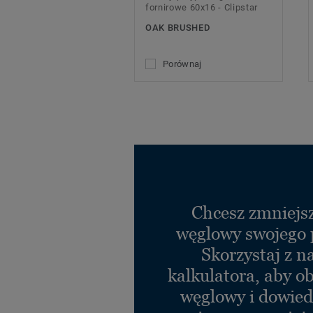
fornirowe 60x16 - Clipstar
OAK BRUSHED
Porównaj
Chcesz zmniejsz
węglowy swojego 
Skorzystaj z n
kalkulatora, aby ob
węglowy i dowiedz