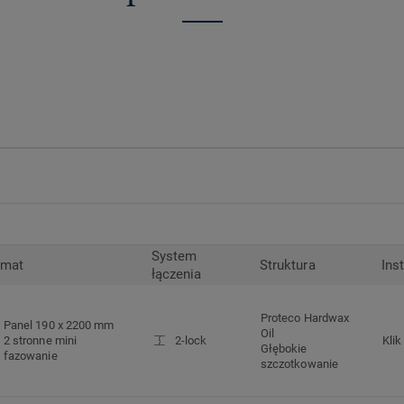
System
rmat
Struktura
Ins
łączenia
Proteco Hardwax
Panel 190 x 2200 mm
Oil
2 stronne mini
2-lock
Klik
Głębokie
fazowanie
szczotkowanie