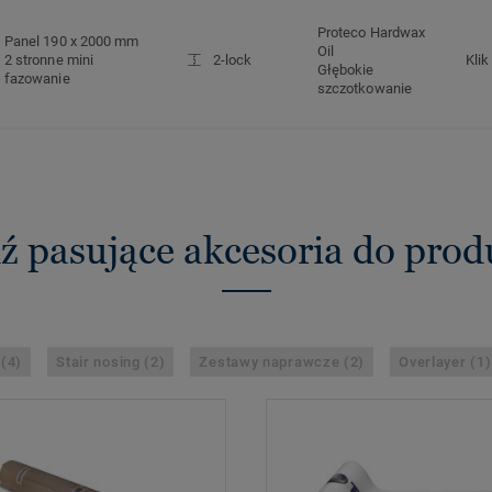
Proteco Hardwax
Panel 190 x 2000 mm
Oil
2 stronne mini
2-lock
Klik
Głębokie
fazowanie
szczotkowanie
ź pasujące akcesoria do pro
 (4)
Stair nosing (2)
Zestawy naprawcze (2)
Overlayer (1)