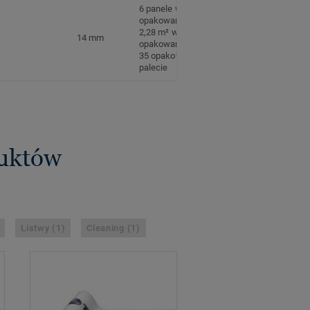
6 panele w
opakowaniu
2,28 m² w
14 mm
opakowaniu
35 opakowań na
palecie
duktów
Listwy (1)
Cleaning (1)