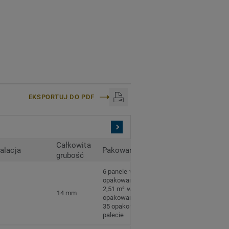
EKSPORTUJ DO PDF
Całkowita
talacja
Pakowanie
grubość
6 panele w
opakowaniu
2,51 m² w
14 mm
opakowaniu
35 opakowań na
palecie