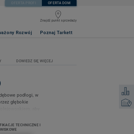
OFERTA PROFI
OFERTA DOM
Znajdź punkt sprzedaży
ażony Rozwój
Poznaj Tarkett
Y
DOWIEDZ SIĘ WIĘCEJ
)
Dodaj d
 dębowe podłogi, w
rzez głębokie
Znajdź 
 olejowoskiem, aby
widoczne są
mne pęknięcia z
FIKACJE TECHNICZNE I
cie powstaje atrakcyjna
OWISKOWE