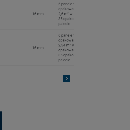
6 panele w
opakowaniu
16 mm
2,6 m² w opakowaniu
35 opakowań na
palecie
6 panele w
opakowaniu
2,34 m² w
16 mm
opakowaniu
35 opakowań na
palecie