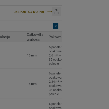
EKSPORTUJ DO PDF
Całkowita
talacja
Pakowanie
grubość
6 panele w
opakowaniu
16 mm
2,6 m² w opakowaniu
35 opakowań na
palecie
6 panele w
opakowaniu
2,34 m² w
16 mm
opakowaniu
35 opakowań na
palecie
6 panele w
opakowaniu