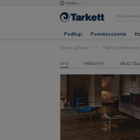
Polska
NOBLE
Podłogi
Pomieszczenia
Ko
Strona główna
Podłogi Drewniane
OPIS
PRODUKTY
OBLICZ ŚL