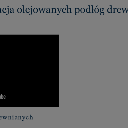
acja olejowanych podłóg dre
rewnianych