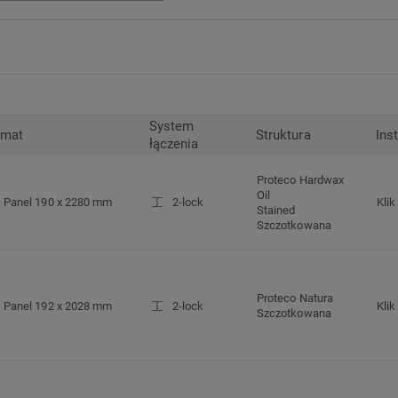
System
rmat
Struktura
Ins
łączenia
Proteco Hardwax
Oil
Panel 190 x 2280 mm
2-lock
Klik
Stained
Szczotkowana
Proteco Natura
Panel 192 x 2028 mm
2-lock
Klik
Szczotkowana