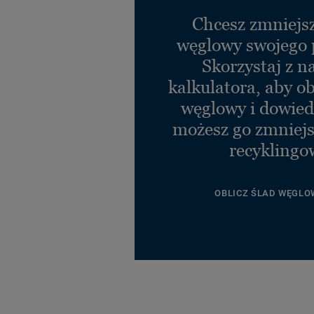
Chcesz zmniejsz
węglowy swojego 
Skorzystaj z n
kalkulatora, aby ob
węglowy i dowiedz
możesz go zmniejs
recyklingo
OBLICZ ŚLAD WĘGLO