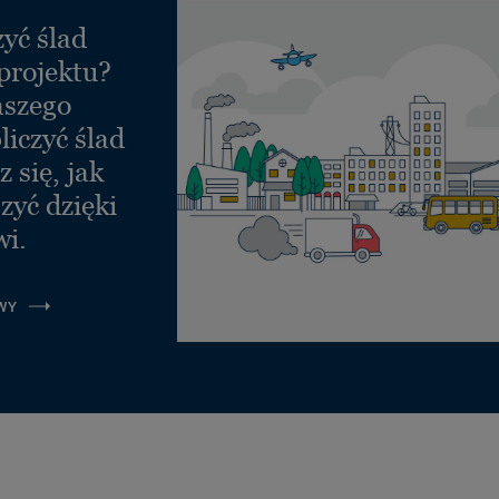
yć ślad
projektu?
aszego
liczyć ślad
 się, jak
zyć dzięki
wi.
WY