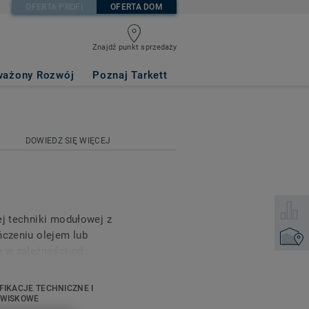
OFERTA PROFI
OFERTA DOM
Znajdź punkt sprzedaży
ażony Rozwój
Poznaj Tarkett
DOWIEDZ SIĘ WIĘCEJ
Wybierz
ej techniki modułowej z
ńczeniu olejem lub
Znajdź 
ę w zależności od
 do pokoju.
 odchylenia i
FIKACJE TECHNICZNE I
lask wyjątkowości i
OWISKOWE