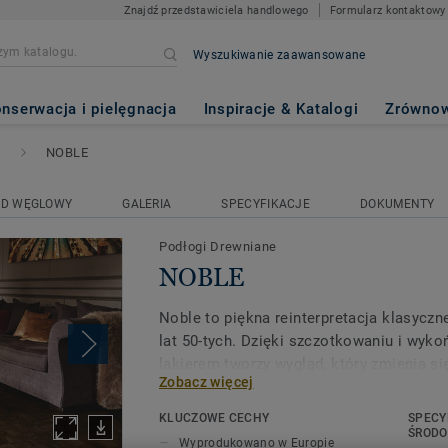
Znajdź przedstawiciela handlowego
Formularz kontaktowy
Wyszukiwanie zaawansowane
nserwacja i pielęgnacja
Inspiracje & Katalogi
Zrównow
NOBLE
AD WĘGLOWY
GALERIA
SPECYFIKACJE
DOKUMENTY
Podłogi Drewniane
NOBLE
Noble to piękna reinterpretacja klasyczn
lat 50-tych. Dzięki szczotkowaniu i wyko
lakierem tworzy wygląd, który zmienia si
Zobacz więcej
pozycji i perspektywy, gdy światło wpada
Naprzemienne kierunki słojów, niewielkie
KLUCZOWE CECHY
SPECY
niewspółosiowość nadają każdej desce b
ŚROD
Wyprodukowano w Europie