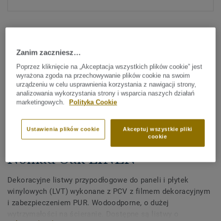
Zanim zaczniesz…
Poprzez kliknięcie na „Akceptacja wszystkich plików cookie” jest
wyrażona zgoda na przechowywanie plików cookie na swoim
Sprawdź wszystkie wzory (372)
urządzeniu w celu usprawnienia korzystania z nawigacji strony,
analizowania wykorzystania strony i wsparcia naszych działań
marketingowych.
Polityka Cookie
Akcesoria
Dekoracyjne listwy
Ustawienia plików cookie
Akceptuj wszystkie pliki
przypodłogowe z PCV do LVT -
cookie
Nomad Oak LINEN
Dekoracyjne listwy przypodłogowe do paneli i płytek
winylowych (LVT) wykonane z PCV z filmem dekoracyjnym
i zabezpieczeniem PUR. Wodoodporne, o dużej
wytrzymałości na ścieranie. Dostępne są listwy o