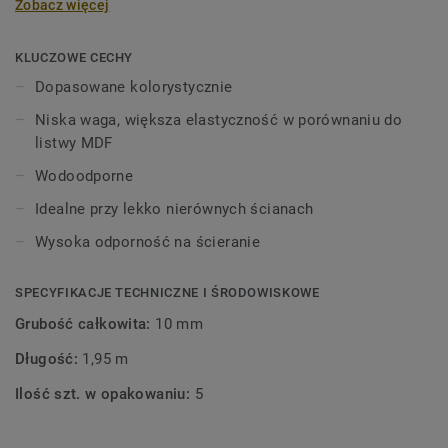
Zobacz więcej
wysokości 60 mm i długości 2,02 m, w kolorach
pasujących do kolekcji paneli i płytek
winylowych. Dekoracyjne listwy przypodłogowe są
KLUCZOWE CECHY
kompatybilne ze wszystkimi podłogami LVT Tarkett (Glue-
Dopasowane kolorystycznie
Down, Click i Loose-Lay).
Niska waga, większa elastyczność w porównaniu do
listwy MDF
Wodoodporne
Idealne przy lekko nierównych ścianach
Wysoka odporność na ścieranie
SPECYFIKACJE TECHNICZNE I ŚRODOWISKOWE
Grubość całkowita:
10 mm
Długość:
1,95 m
Ilość szt. w opakowaniu:
5