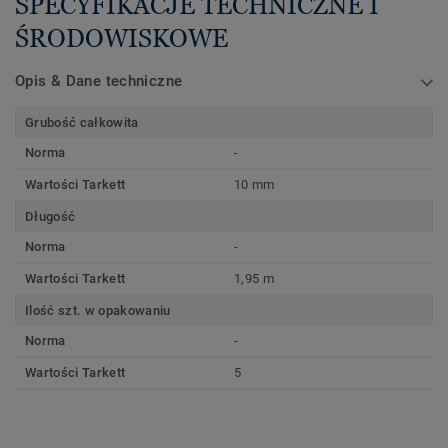
SPECYFIKACJE TECHNICZNE I
ŚRODOWISKOWE
Opis & Dane techniczne
Grubość całkowita
Norma
-
Wartości Tarkett
10 mm
Długość
Norma
-
Wartości Tarkett
1,95 m
Ilość szt. w opakowaniu
Norma
-
Wartości Tarkett
5