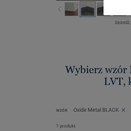
Sprawdź 
Wybierz wzór 
LVT, 
Oxide Metal BLACK
WZÓR
1 produkt