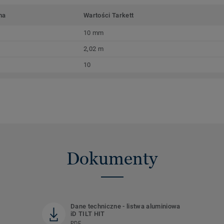
ma
Wartości Tarkett
10 mm
2,02 m
10
Dokumenty
Dane techniczne - listwa aluminiowa
iD TILT HIT
PDF