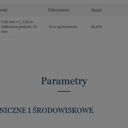
rmat
Pakowanie
Opcje
h 60 mm × L 2,02 m
Całkowita grubość 10
10 w opakowaniu
BLACK
mm
Parametry
HNICZNE I ŚRODOWISKOWE