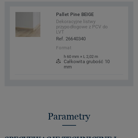
Pallet Pine BEIGE
Dekoracyjne listwy
przypodłogowe z PCV do
LVT
Ref. 26640340
Format
h 60 mm × L 2,02 m
Całkowita grubość 10
mm
Parametry