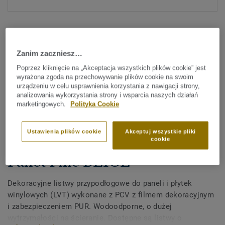
Zanim zaczniesz…
Poprzez kliknięcie na „Akceptacja wszystkich plików cookie” jest
wyrażona zgoda na przechowywanie plików cookie na swoim
Sprawdź wszystkie wzory (372)
urządzeniu w celu usprawnienia korzystania z nawigacji strony,
analizowania wykorzystania strony i wsparcia naszych działań
marketingowych.
Polityka Cookie
Akcesoria
Dekoracyjne listwy
Ustawienia plików cookie
Akceptuj wszystkie pliki
przypodłogowe z PCV do LVT -
cookie
Pallet Pine BEIGE
Dekoracyjne listwy przypodłogowe do paneli i płytek
winylowych (LVT) wykonane z PCV z filmem dekoracyjnym
i zabezpieczeniem PUR. Wodoodporne, o dużej
wytrzymałości na ścieranie. Dostępne są listwy o