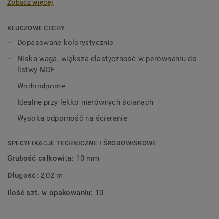
Zobacz więcej
wysokości 60 mm i długości 2,02 m, w kolorach
pasujących do kolekcji paneli i płytek
winylowych. Dekoracyjne listwy przypodłogowe są
KLUCZOWE CECHY
kompatybilne ze wszystkimi podłogami LVT Tarkett (Glue-
Dopasowane kolorystycznie
Down, Click i Loose-Lay).
Niska waga, większa elastyczność w porównaniu do
listwy MDF
Wodoodporne
Idealne przy lekko nierównych ścianach
Wysoka odporność na ścieranie
SPECYFIKACJE TECHNICZNE I ŚRODOWISKOWE
Grubość całkowita:
10 mm
Długość:
2,02 m
Ilość szt. w opakowaniu:
10