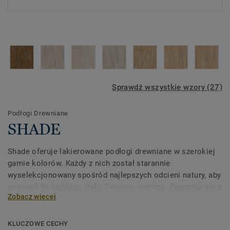
Sprawdź wszystkie wzory (27)
Podłogi Drewniane
SHADE
Shade oferuje lakierowane podłogi drewniane w szerokiej
gamie kolorów. Każdy z nich został starannie
wyselekcjonowany spośród najlepszych odcieni natury, aby
pasował do każdego stylu Twojego wnętrza. Zapoznaj się z
Zobacz więcej
kolekcją, aby zobaczyć, jak może wydobyć to, co najlepsze
w Twojej przestrzeni.
KLUCZOWE CECHY