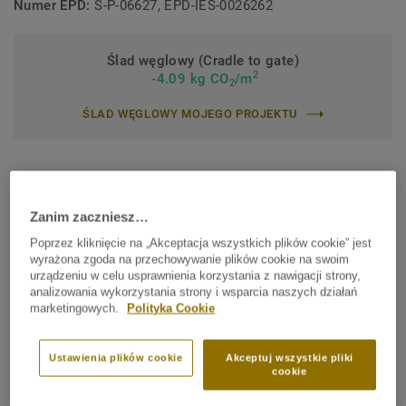
Numer EPD:
S-P-06627, EPD-IES-0026262
Ślad węglowy (Cradle to gate)
2
-4.09 kg CO
/m
2
ŚLAD WĘGLOWY MOJEGO PROJEKTU
Znajdź sprzedawcę
Zanim zaczniesz…
Poprzez kliknięcie na „Akceptacja wszystkich plików cookie” jest
wyrażona zgoda na przechowywanie plików cookie na swoim
urządzeniu w celu usprawnienia korzystania z nawigacji strony,
analizowania wykorzystania strony i wsparcia naszych działań
Wybierz wzór SHADE, który
marketingowych.
Polityka Cookie
odpowiada Twoim potrzebom
Ustawienia plików cookie
Akceptuj wszystkie pliki
cookie