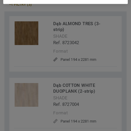
FILTRY (3)
Dąb ALMOND TRES (3-
strip)
SHADE
Ref. 8723042
Format
Panel 194 x 2281 mm
Dąb COTTON WHITE
DUOPLANK (2-strip)
SHADE
Ref. 8727004
Format
Panel 194 x 2281 mm