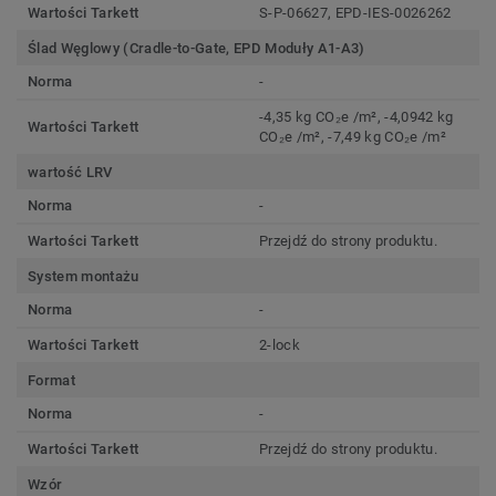
Wartości Tarkett
S-P-06627, EPD-IES-0026262
Ślad Węglowy (Cradle-to-Gate, EPD Moduły A1-A3)
Norma
-
-4,35 kg CO₂e /m², -4,0942 kg
Wartości Tarkett
CO₂e /m², -7,49 kg CO₂e /m²
wartość LRV
Norma
-
Wartości Tarkett
Przejdź do strony produktu.
System montażu
Norma
-
Wartości Tarkett
2-lock
Format
Norma
-
Wartości Tarkett
Przejdź do strony produktu.
Wzór