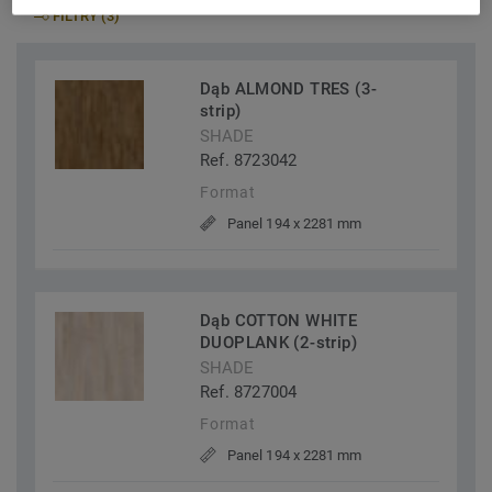
FILTRY (3)
Dąb ALMOND TRES (3-
strip)
SHADE
Ref. 8723042
Format
Panel 194 x 2281 mm
Dąb COTTON WHITE
DUOPLANK (2-strip)
SHADE
Ref. 8727004
Format
Panel 194 x 2281 mm