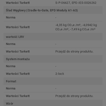
Wartości Tarkett
S-P-06627, EPD-IES-0026262
Ślad Węglowy (Cradle-to-Gate, EPD Moduły A1-A3)
Norma
-
-4,35 kg CO₂e /m², -4,0942 kg
Wartości Tarkett
CO₂e /m², -7,49 kg CO₂e /m²
wartość LRV
Norma
-
Wartości Tarkett
Przejdź do strony produktu.
System montażu
Norma
-
Wartości Tarkett
2-lock
Format
Norma
-
Wartości Tarkett
Przejdź do strony produktu.
Wzór