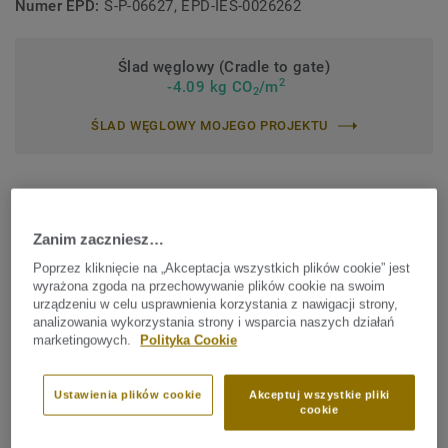
Numer EPD:
S-P-06627, EPD-IES-0026262
Ślad węglowy (Cradle to gate)
2
-4.09 kg CO
/m
2
ŚLAD WĘGLOWY MOJEGO PROJEKTU
Znajdź sprzedawcę
Zanim zaczniesz…
Poprzez kliknięcie na „Akceptacja wszystkich plików cookie” jest
wyrażona zgoda na przechowywanie plików cookie na swoim
urządzeniu w celu usprawnienia korzystania z nawigacji strony,
analizowania wykorzystania strony i wsparcia naszych działań
Wybierz wzór SHADE, który
marketingowych.
Polityka Cookie
odpowiada Twoim potrzebom
Ustawienia plików cookie
Akceptuj wszystkie pliki
cookie