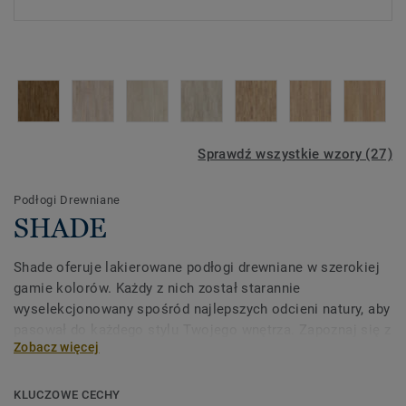
Sprawdź wszystkie wzory (27)
Podłogi Drewniane
SHADE
Shade oferuje lakierowane podłogi drewniane w szerokiej
gamie kolorów. Każdy z nich został starannie
wyselekcjonowany spośród najlepszych odcieni natury, aby
pasował do każdego stylu Twojego wnętrza. Zapoznaj się z
Zobacz więcej
kolekcją, aby zobaczyć, jak może wydobyć to, co najlepsze
w Twojej przestrzeni.
KLUCZOWE CECHY