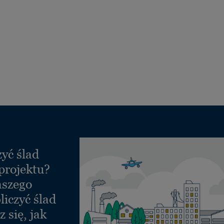
yć ślad
projektu?
aszego
liczyć ślad
 się, jak