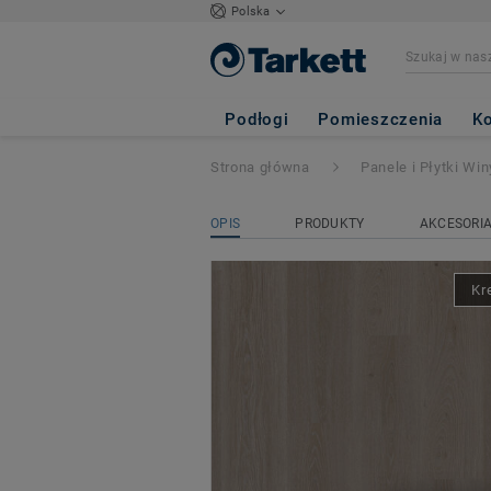
Polska
Starfloor Click So
Podłogi
Pomieszczenia
Ko
Strona główna
Panele i Płytki Wi
OPIS
PRODUKTY
AKCESORI
Kr