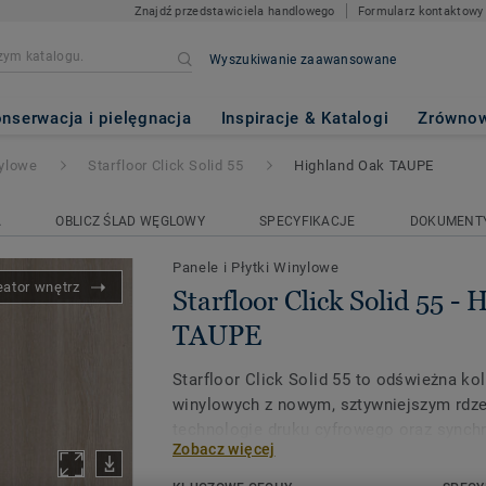
Znajdź przedstawiciela handlowego
Formularz kontaktowy
Wyszukiwanie zaawansowane
lid 55
- Highland Oak TAUPE
nserwacja i pielęgnacja
Inspiracje & Katalogi
Zrównow
nylowe
Starfloor Click Solid 55
Highland Oak TAUPE
A
OBLICZ ŚLAD WĘGLOWY
SPECYFIKACJE
DOKUMENT
Panele i Płytki Winylowe
eator wnętrz
Starfloor Click Solid 55 -
TAUPE
Starfloor Click Solid 55 to odświeżna kol
winylowych z nowym, sztywniejszym rdz
technologie druku cyfrowego oraz synch
Zobacz więcej
struktury (EiR) idealnie podkreślają pięk
drewna i kamienia. System click znacząco