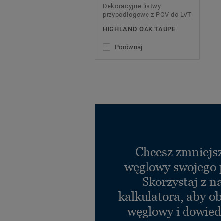
Dekoracyjne listwy
przypodłogowe z PCV do LVT
HIGHLAND OAK TAUPE
Porównaj
Chcesz zmniejsz
węglowy swojego 
Skorzystaj z n
kalkulatora, aby ob
węglowy i dowiedz