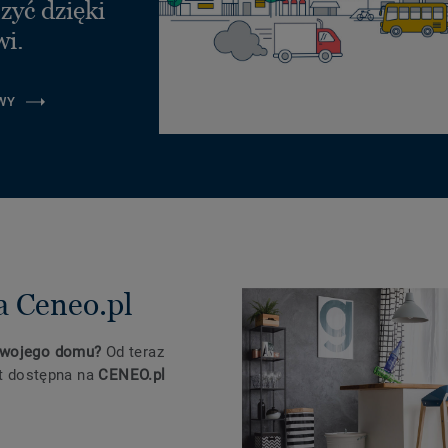
zyć dzięki
wi.
WY
a Ceneo.pl
 swojego domu?
Od teraz
st dostępna na
CENEO.pl