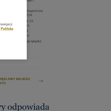
FIKACJE TECHNICZNE I
 wyborem dla szybkiego
OWISKOWE
oduktu wg ISO:
Heterogeniczne
ziny podłogowe z PCW
ikacja mieszkaniowa:
23
nawigacji
ywne natężenie ruchu
Polityka
ikacja obiektowa:
33
ywne natężenie ruchu
cja mieszkaniowa (w latach):
ć całkowita:
5 mm
WĘGLOWY MOJEGO
KTU
óry odpowiada