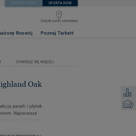
OFERTA PROFI
OFERTA DOM
Znajdź punkt sprzedaży
ażony Rozwój
Poznaj Tarkett
Y
DOWIEDZ SIĘ WIĘCEJ
 Highland Oak
Dodaj d
Znajdź 
ekcja paneli i płytek
eniem. Najnowsze
ronicznego tłoczenia
no i realizm wzorów
 ułatwia i przyśpiesza