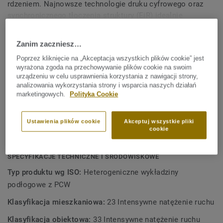
rdzeniem. Najnowsze technologie druku cyfrowego oraz
synchronicznego tłoczenia struktury (EiR) idealnie
Zobacz więcej
podkreślają piękno i realizm wzorów drewna i
kamienia. System click znacząco ułatwia i przyśpiesza
Zanim zaczniesz…
instalację, czyniąc tę kolekcję idealnym wyborem dla
KLUCZOWE CECHY
Poprzez kliknięcie na „Akceptacja wszystkich plików cookie” jest
szybkiego remontu lub renowacji.
Nowy, sztywniejszy rdzeń
wyrażona zgoda na przechowywanie plików cookie na swoim
urządzeniu w celu usprawnienia korzystania z nawigacji strony,
Stabilność wymiarowa do 45 °C
analizowania wykorzystania strony i wsparcia naszych działań
marketingowych.
Polityka Cookie
Powłoka PUR ułatwiajca pielęgnację
20 lat gwarancji na użytkowanie domowe
Ustawienia plików cookie
Akceptuj wszystkie pliki
cookie
Niezawodny system click
SPECYFIKACJE TECHNICZNE I ŚRODOWISKOWE
Typ produktu wg ISO:
Heterogeniczne wykładziny
podłogowe z PCW
Klasyfikacja mieszkaniowa:
23 Intensywne natężenie ruchu
Klasyfikacja obiektowa:
33 Intensywne natężenie ruchu