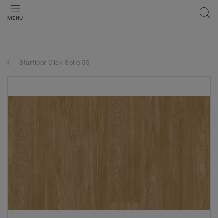
MENU
Starfloor Click Solid 55