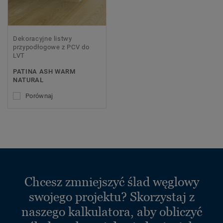
Dekoracyjne listwy
przypodłogowe z PCV do
LVT
PATINA ASH WARM
NATURAL
Porównaj
Chcesz zmniejszyć ślad węglowy
swojego projektu? Skorzystaj z
naszego kalkulatora, aby obliczyć