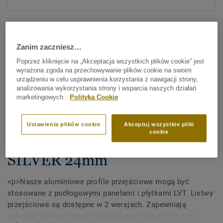
Zanim zaczniesz…
Poprzez kliknięcie na „Akceptacja wszystkich plików cookie” jest
wyrażona zgoda na przechowywanie plików cookie na swoim
urządzeniu w celu usprawnienia korzystania z nawigacji strony,
Sprawdź wszystkie wzory (4)
analizowania wykorzystania strony i wsparcia naszych działań
marketingowych.
Polityka Cookie
Akcesoria
Profil przejściowy -
Ustawienia plików cookie
Akceptuj wszystkie pliki
cookie
TRANSITION STRIP GT
SILVER 24mm
<p>Nasze aluminiowe profile przejściowe mogą być
stosowane z podłogowymi panelami i płytkami LVT. Listwy
przejściowe są dostępne w 2 wersjach. Zapewniają
antypoślizgowość dzięki żebrowanej powierzchni.</p>