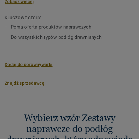
Zobacz więcej
ich idealnym odcieniem oraz zabezpieczenie warstwą
ochronną.
KLUCZOWE CECHY
Pełna oferta produktów naprawczych
Do wszystkich typów podłóg drewnianych
Dodaj do porównywarki
Znajdź sprzedawcę
Wybierz wzór Zestawy
naprawcze do podłóg