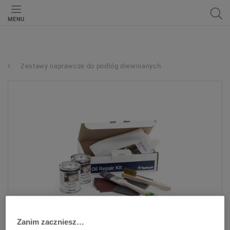
MENU
Zestawy naprawcze do podłóg drewnianych
Zanim zaczniesz…