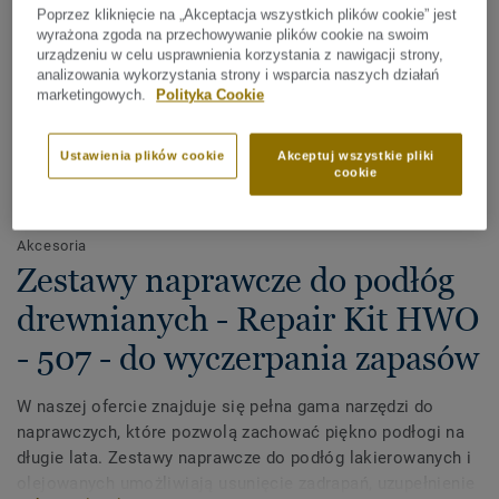
Poprzez kliknięcie na „Akceptacja wszystkich plików cookie” jest
wyrażona zgoda na przechowywanie plików cookie na swoim
urządzeniu w celu usprawnienia korzystania z nawigacji strony,
analizowania wykorzystania strony i wsparcia naszych działań
marketingowych.
Polityka Cookie
Ustawienia plików cookie
Akceptuj wszystkie pliki
cookie
Sprawdź wszystkie wzory (21)
Akcesoria
Zestawy naprawcze do podłóg
drewnianych - Repair Kit HWO
- 507 - do wyczerpania zapasów
W naszej ofercie znajduje się pełna gama narzędzi do
naprawczych, które pozwolą zachować piękno podłogi na
długie lata. Zestawy naprawcze do podłóg lakierowanych i
olejowanych umożliwiają usunięcie zadrapań, uzupełnienie