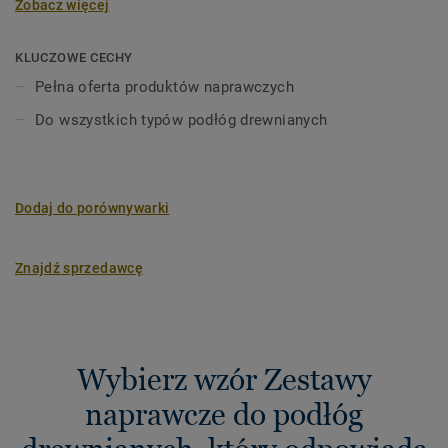
Zobacz więcej
ich idealnym odcieniem oraz zabezpieczenie warstwą
ochronną.
KLUCZOWE CECHY
Pełna oferta produktów naprawczych
Do wszystkich typów podłóg drewnianych
Dodaj do porównywarki
Znajdź sprzedawcę
Wybierz wzór Zestawy
naprawcze do podłóg