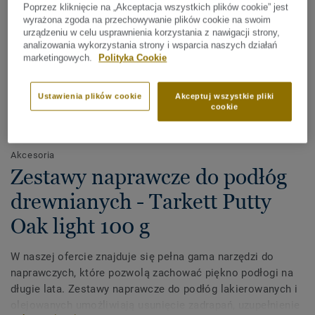
Poprzez kliknięcie na „Akceptacja wszystkich plików cookie” jest
wyrażona zgoda na przechowywanie plików cookie na swoim
urządzeniu w celu usprawnienia korzystania z nawigacji strony,
analizowania wykorzystania strony i wsparcia naszych działań
marketingowych.
Polityka Cookie
Ustawienia plików cookie
Akceptuj wszystkie pliki
cookie
Sprawdź wszystkie wzory (21)
Akcesoria
Zestawy naprawcze do podłóg
drewnianych - Tarkett Putty
Oak light 100 g
W naszej ofercie znajduje się pełna gama narzędzi do
naprawczych, które pozwolą zachować piękno podłogi na
długie lata. Zestawy naprawcze do podłóg lakierowanych i
olejowanych umożliwiają usunięcie zadrapań, uzupełnienie