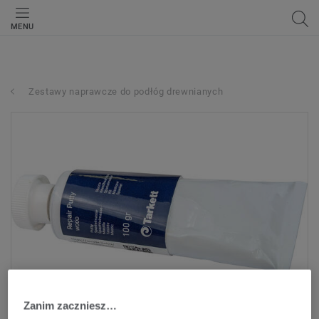
MENU
Zestawy naprawcze do podłóg drewnianych
Zanim zaczniesz…