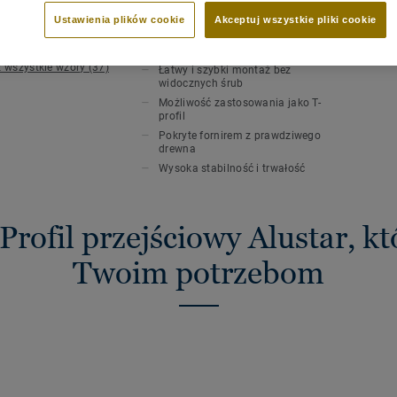
KLUCZOWE CECHY
SPECY
ŚROD
Ustawienia plików cookie
Akceptuj wszystkie pliki cookie
Możliwość zastosowania w
obszarach o dużym natężeniu
Długoś
ruchu
Ilość 
 wszystkie wzory (37)
Łatwy i szybki montaż bez
widocznych śrub
Możliwość zastosowania jako T-
profil
Pokryte fornirem z prawdziwego
drewna
Wysoka stabilność i trwałość
Profil przejściowy Alustar, k
Twoim potrzebom