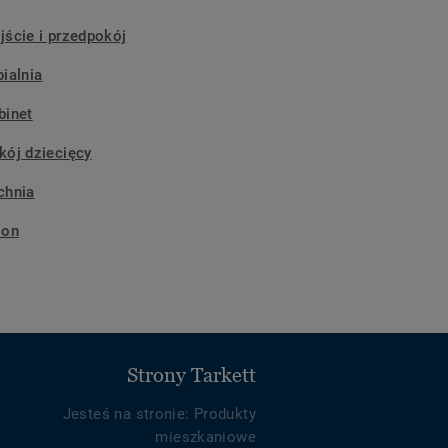
jście i przedpokój
pialnia
binet
kój dziecięcy
chnia
lon
Strony Tarkett
Jesteś na stronie: Produkty
mieszkaniowe