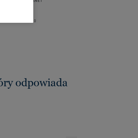
FIKACJE TECHNICZNE I
OWISKOWE
ć:
0,90 m
szt. w opakowaniu:
10
tóry odpowiada