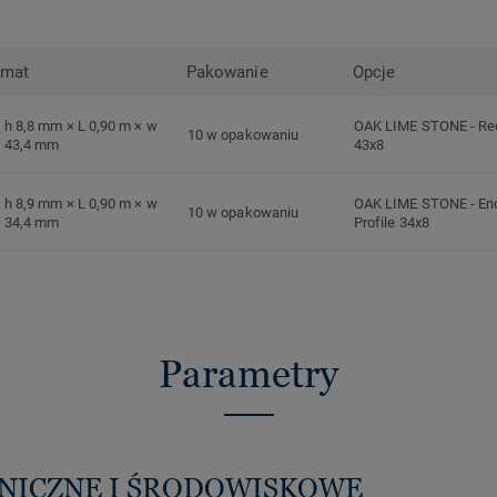
rmat
Pakowanie
Opcje
h 8,8 mm × L 0,90 m × w
OAK LIME STONE
-
Re
10 w opakowaniu
43,4 mm
43x8
h 8,9 mm × L 0,90 m × w
OAK LIME STONE
-
En
10 w opakowaniu
34,4 mm
Profile 34x8
Parametry
HNICZNE I ŚRODOWISKOWE