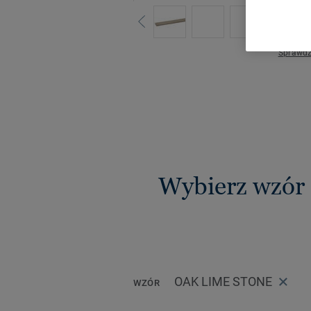
Sprawdź
Wybierz wzór 
OAK LIME STONE
WZÓR