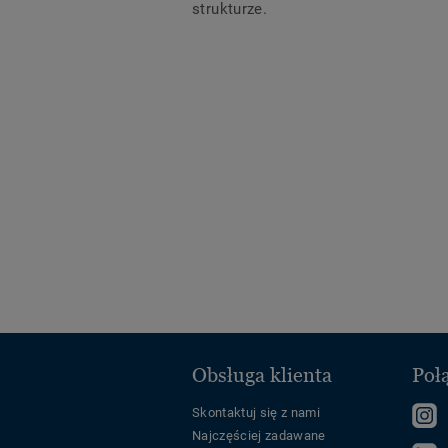
strukturze.
Obsługa klienta
Połą
F
Skontaktuj się z nami
Najczęściej zadawane
u