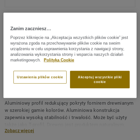
Zanim zaczniesz…
Poprzez kliknięcie na „Akceptacja wszystkich plików cookie” jest
wyrażona zgoda na przechowywanie plików cookie na swoim
urządzeniu w celu usprawnienia korzystania z nawigacji strony,
Sprawdź wszystkie wzory (37)
analizowania wykorzystania strony i wsparcia naszych działań
marketingowych.
Polityka Cookie
Akcesoria
Profil przejściowy Alustar -
Ustawienia plików cookie
Akceptuj wszystkie pliki
cookie
OAK OLD BROWN
Aluminiowy profil redukujący pokryty fornirem drewnianym
w szerokiej gamie kolorów. Aluminiowa konstrukcja
zapewnia wysoką stabilność i trwałość. Może być użyty
także jako T-profil. Drewno jest produktem naturalnym.
Zobacz więcej
Mogą występować różnice w kolorze i strukturze.