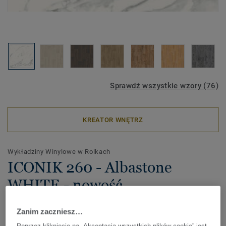
Sprawdź wszystkie wzory (76)
KREATOR WNĘTRZ
Wykładziny Winylowe w Rolkach
ICONIK 260 - Albastone
WHITE - nowość
Kolekcja wykładzin do mieszkań ICONIK 260 wyróżnia się
Zanim zaczniesz…
niezwykle bogatym wyborem nadruków drzewnych,