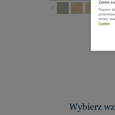
Zanim z
Poprzez kl
przechowyw
strony, an
Sprawdź
Cookie
Wybierz wz