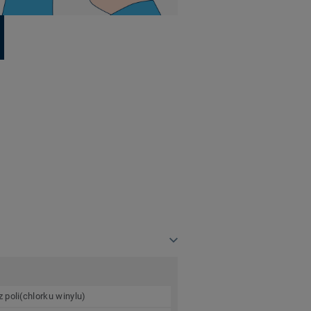
 poli(chlorku winylu)