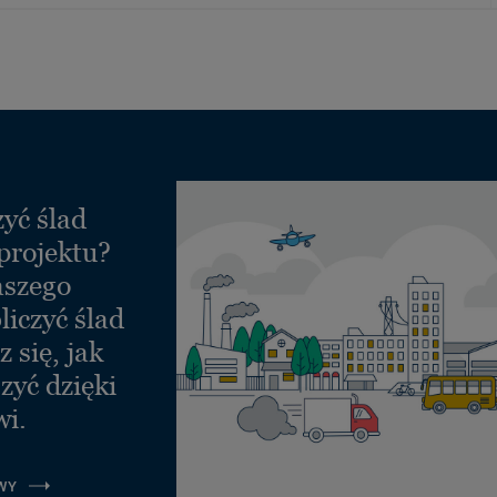
yć ślad
projektu?
aszego
liczyć ślad
 się, jak
zyć dzięki
wi.
WY