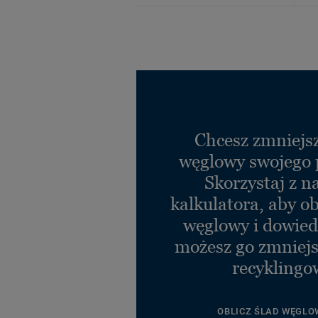
Chcesz zmniejsz
węglowy swojego 
Skorzystaj z n
kalkulatora, aby ob
węglowy i dowiedz
możesz go zmniejs
recyklingo
OBLICZ ŚLAD WĘGLO