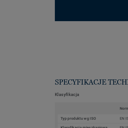
SPECYFIKACJE TEC
Klasyfikacja
Nor
Typ produktu wg ISO
EN I
Klasyfikacja mieszkaniowa
EN I