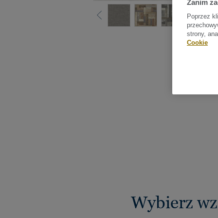
Zanim z
Poprzez kl
przechowyw
strony, an
Sprawdź
Cookie
Wybierz wz