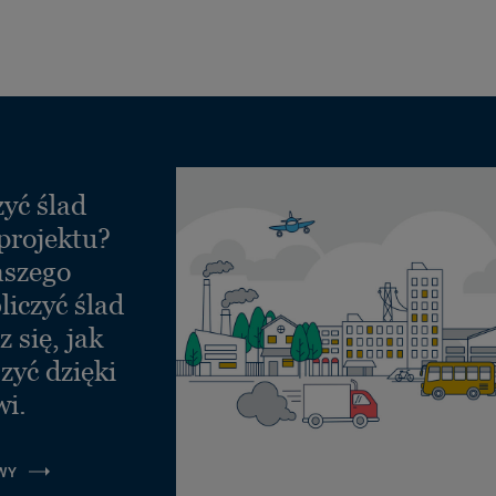
yć ślad
projektu?
aszego
liczyć ślad
 się, jak
zyć dzięki
wi.
WY