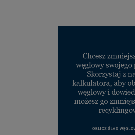
Chcesz zmniejsz
węglowy swojego 
Skorzystaj z n
kalkulatora, aby ob
węglowy i dowiedz
możesz go zmniejs
recyklingo
OBLICZ ŚLAD WĘGLO