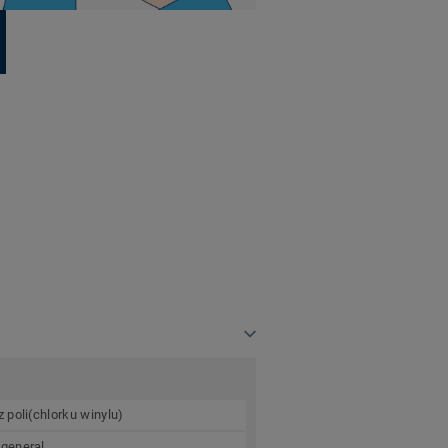
 poli(chlorku winylu)
 general