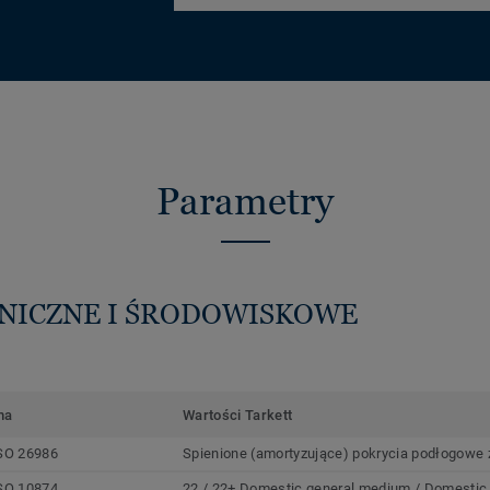
Parametry
HNICZNE I ŚRODOWISKOWE
ma
Wartości Tarkett
SO 26986
Spienione (amortyzujące) pokrycia podłogowe z
SO 10874
22 / 22+ Domestic general medium / Domestic