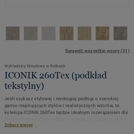
Sprawdź wszystkie wzory (31)
Wykładziny Winylowe w Rolkach
ICONIK 260Tex (podkład
tekstylny)
Jeśli szukasz stylowej i niedrogiej podłogi o szerokiej
gamie inspirujących stylów i realistycznych wzorów, to
kolekcja ICONIK 260Tex będzie idealnym rozwiązaniem dla
Ciebie. Powierzchnia podłogi jest zabezpieczona powłoką
Zobacz więcej
Extreme Protection. Twoja podłoga będzie wyjątkowo
odporna i łatwa do utrzymania w czystości.