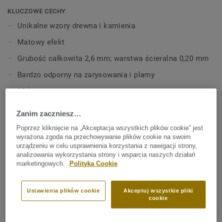
KLUCZOWE CECHY
Unikalne wzory drewna i kamienia
Matowy efekt
Grubość całkowita 2,6 mm; warstwa ścieralna 0,20 mm
Bardzo odporny na zarysowania i plamy
10 lat gwarancji
Zanim zaczniesz…
Poprzez kliknięcie na „Akceptacja wszystkich plików cookie” jest
SPECYFIKACJE TECHNICZNE I ŚRODOWISKOWE
wyrażona zgoda na przechowywanie plików cookie na swoim
urządzeniu w celu usprawnienia korzystania z nawigacji strony,
Typ produktu wg ISO:
Spienione (amortyzujące) pokrycia
analizowania wykorzystania strony i wsparcia naszych działań
podłogowe z poli(chlorku winylu)
marketingowych.
Polityka Cookie
Klasyfikacja mieszkaniowa:
22 / 22+ Domestic general
Ustawienia plików cookie
Akceptuj wszystkie pliki
medium / Domestic general
cookie
Zawartość spoiwa:
Type I