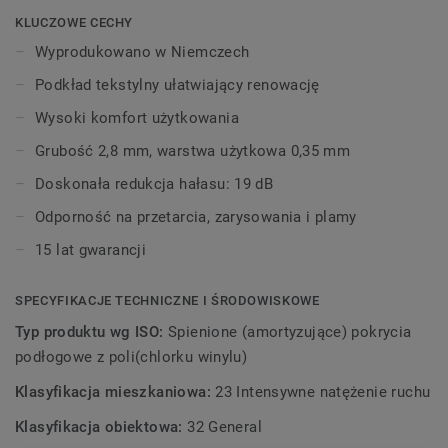
paleta kolorów, wzorów i faktur odwzorowuje piękno
KLUCZOWE CECHY
kamienia, ceramiki, a nawet naturalnego drewna. Dzięki
Wyprodukowano w Niemczech
technologii Extreme Protection podłoga jest łatwa do
Podkład tekstylny ułatwiający renowację
utrzymania w czystości i zachowuje swój atrakcyjny
wygląd przez długi czas.
Wysoki komfort użytkowania
Grubość 2,8 mm, warstwa użytkowa 0,35 mm
Doskonała redukcja hałasu: 19 dB
Odporność na przetarcia, zarysowania i plamy
15 lat gwarancji
SPECYFIKACJE TECHNICZNE I ŚRODOWISKOWE
Typ produktu wg ISO:
Spienione (amortyzujące) pokrycia
podłogowe z poli(chlorku winylu)
Klasyfikacja mieszkaniowa:
23 Intensywne natężenie ruchu
Klasyfikacja obiektowa:
32 General