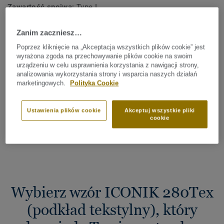
Zawartość spoiwa:
Type I
Grubość całkowita:
2,80 mm
Zanim zaczniesz…
Poprzez kliknięcie na „Akceptacja wszystkich plików cookie” jest
Całkowity ślad węglowy (recykling)
wyrażona zgoda na przechowywanie plików cookie na swoim
2
2.41 kg CO
/m
urządzeniu w celu usprawnienia korzystania z nawigacji strony,
2
analizowania wykorzystania strony i wsparcia naszych działań
marketingowych.
Polityka Cookie
ŚLAD WĘGLOWY MOJEGO PROJEKTU
Ustawienia plików cookie
Akceptuj wszystkie pliki
cookie
Znajdź sprzedawcę
Wybierz wzór ICONIK 280Tex
(podkład tekstylny), który