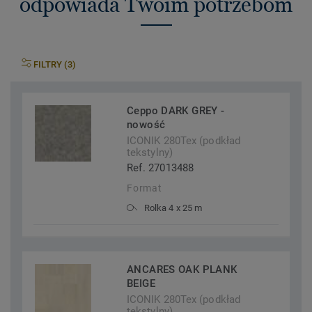
odpowiada Twoim potrzebom
FILTRY (3)
Ceppo DARK GREY -
nowość
ICONIK 280Tex (podkład
tekstylny)
Ref. 27013488
Format
Rolka 4 x 25 m
ANCARES OAK PLANK
BEIGE
ICONIK 280Tex (podkład
tekstylny)