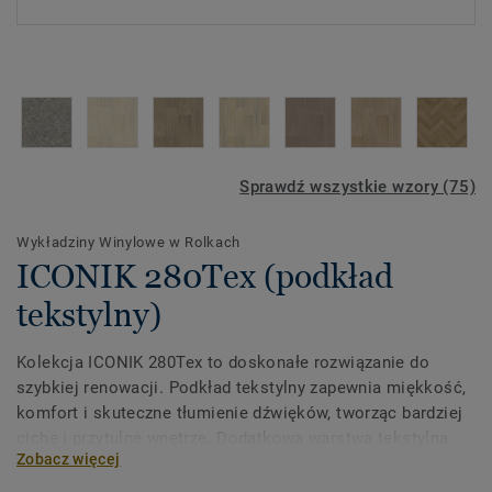
Sprawdź wszystkie wzory (75)
Wykładziny Winylowe w Rolkach
ICONIK 280Tex (podkład
tekstylny)
Kolekcja ICONIK 280Tex to doskonałe rozwiązanie do
szybkiej renowacji. Podkład tekstylny zapewnia miękkość,
komfort i skuteczne tłumienie dźwięków, tworząc bardziej
ciche i przytulne wnętrze. Dodatkowa warstwa tekstylna
Zobacz więcej
maskuje drobne nierówności podłoża, dzięki czemu nie ma
potrzeby jego wcześniejszego przygotowywania. Bogata